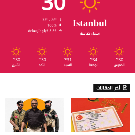
30
Istanbul
33º - 26º
100%
5.56 كيلومتر/ساعة
سماء صافية
30
30
31
34
30
℃
℃
℃
℃
℃
الخميس
الجمعة
السبت
الأحد
الأثنين
أخر المقالات