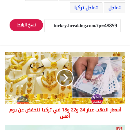
عاجل
عاجل تركيا
نسخ الرابط
أسعار
الذهب
عيار
24
و22
و18
في
تركيا
تنخفض
أسعار الذهب عيار 24 و22 و18 في تركيا تنخفض عن يوم
عن
يوم
أمس
أمس
السلاح