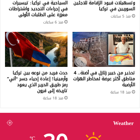
وتسهيلات قيود الإقامة للاجئين
السياحية في تركيا: تيسيرات
السوريين في تركيا
في إجراءات التجديد واشتراطات
معززة على الطلبات الأولى
منذ 5 ساعات
منذ 6 ساعات
تحذير من خبير زلازل في أضنة.. 4
حدث فريد من نوعه بين تركيا
مناطق أكثر عرضة لمخاطر الهزات
وأرمينيا! إعادة إحياء جسر “آني”
الأرضية
رمز طريق الحرير الذي يعود
تاريخه إلى قرون
منذ 18 ساعة
منذ 18 ساعة
Weather
℃