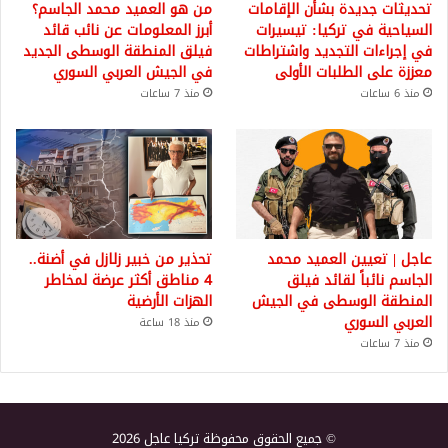
تحديثات جديدة بشأن الإقامات
من هو العميد محمد الجاسم؟
السياحية في تركيا: تيسيرات
أبرز المعلومات عن نائب قائد
في إجراءات التجديد واشتراطات
فيلق المنطقة الوسطى الجديد
معززة على الطلبات الأولى
في الجيش العربي السوري
منذ 6 ساعات
منذ 7 ساعات
عاجل | تعيين العميد محمد
تحذير من خبير زلازل في أضنة..
الجاسم نائباً لقائد فيلق
4 مناطق أكثر عرضة لمخاطر
المنطقة الوسطى في الجيش
الهزات الأرضية
العربي السوري
منذ 18 ساعة
منذ 7 ساعات
© جميع الحقوق محفوظة تركيا عاجل 2026