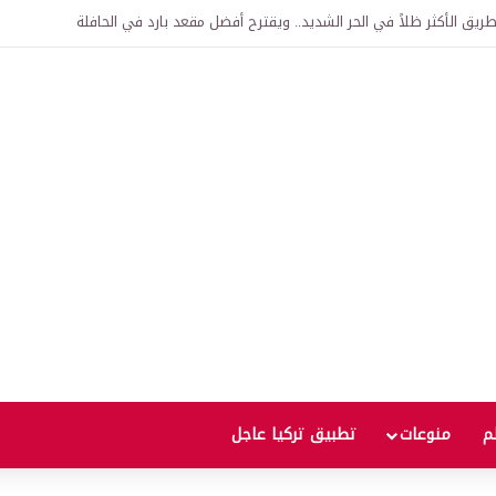
اقية لإنشاء “الجامعة السورية التركية” في دمشق.. منح دراسية واعتراف بالشهادات
لم
منوعات
تطبيق تركيا عاجل