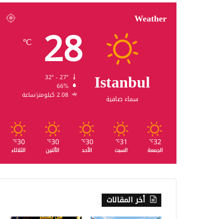
Weather
28
℃
Istanbul
32º - 27º
66%
2.08 كيلومتر/ساعة
سماء صافية
30
30
30
31
32
℃
℃
℃
℃
℃
الجمعة
السبت
الأحد
الأثنين
الثلاثاء
أخر المقالات