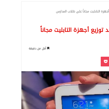
للبحث
أجهزة التابليت مجاناً على طلاب المدارس
توزيع أجهزة التابليت مجاناً
أقل من دقيقة
‫Pocket
Odnoklassn