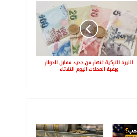
رة
كية
ار
د
بل
لار
ية
ملات
الليرة التركية تنهار من جديد مقابل الدولار
وم
اثاء
وبقية العملات اليوم الثلاثاء