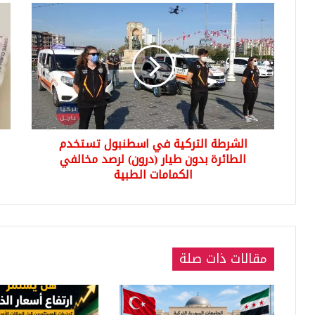
الشرطة
اللي
التركية
التر
في
تنه
اسطنبول
من
تستخدم
جدي
الطائرة
مقا
بدون
الدو
طيار
وبق
(درون)
الع
الشرطة التركية في اسطنبول تستخدم
لرصد
الي
مخالفي
الطائرة بدون طيار (درون) لرصد مخالفي
الثل
الكمامات
الكمامات الطبية
الطبية
مقالات ذات صلة