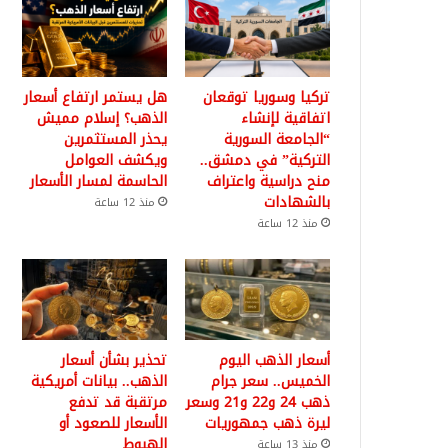
تركيا وسوريا توقعان
هل يستمر ارتفاع أسعار
اتفاقية لإنشاء
الذهب؟ إسلام مميش
“الجامعة السورية
يحذر المستثمرين
التركية” في دمشق..
ويكشف العوامل
منح دراسية واعتراف
الحاسمة لمسار الأسعار
بالشهادات
منذ 12 ساعة
منذ 12 ساعة
أسعار الذهب اليوم
تحذير بشأن أسعار
الخميس.. سعر جرام
الذهب.. بيانات أمريكية
ذهب 24 و22 و21 وسعر
مرتقبة قد تدفع
ليرة ذهب جمهوريات
الأسعار للصعود أو
الهبوط
منذ 13 ساعة