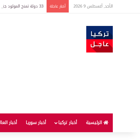
الأحد, أغسطس 9 2026
33 دولة تمنح المولود جنسيتها فورًا.. ما قصة «حق الأرض» وهل يستفيد الوالدان؟
أخبار عاجلة
الرئيسية
أخبار تركيا
أخبار سوريا
أخبار العا