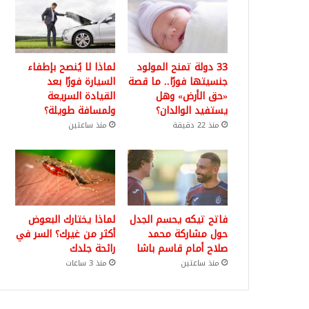
33 دولة تمنح المولود
لماذا لا يُنصح بإطفاء
جنسيتها فورًا.. ما قصة
السيارة فورًا بعد
«حق الأرض» وهل
القيادة السريعة
يستفيد الوالدان؟
ولمسافة طويلة؟
منذ 22 دقيقة
منذ ساعتين
فاتح تيكه يحسم الجدل
لماذا يختارك البعوض
حول مشاركة محمد
أكثر من غيرك؟ السر في
صلاح أمام قاسم باشا
رائحة جلدك
منذ ساعتين
منذ 3 ساعات