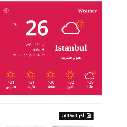
Weather
26
℃
Istanbul
29º - 25º
100%
7.94 كيلومتر/ساعة
غيوم متفرقة
31
31
30
32
29
℃
℃
℃
℃
℃
الأحد
الأثنين
الثلاثاء
الأربعاء
الخميس
أخر المقالات