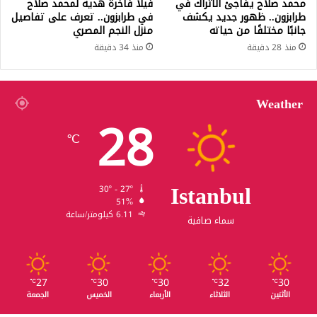
محمد صلاح يفاجئ الأتراك في
فيلا فاخرة هدية لمحمد صلاح
طرابزون.. ظهور جديد يكشف
في طرابزون.. تعرف على تفاصيل
جانبًا مختلفًا من حياته
منزل النجم المصري
منذ 28 دقيقة
منذ 34 دقيقة
Weather
28
℃
Istanbul
30º - 27º
51%
6.11 كيلومتر/ساعة
سماء صافية
27
30
30
32
30
℃
℃
℃
℃
℃
الأثنين
الثلاثاء
الأربعاء
الخميس
الجمعة