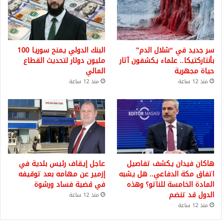
سر جديد في “شلال الدم”
البنك الدولي يمنح سوريا 100
بأنتاركتيكا.. علماء يكشفون آثار
مليون دولار لتحديث القطاع
حياة مجهرية
المالي
منذ 12 ساعة
منذ 12 ساعة
هاكان فيدان يكشف تفاصيل
عاجل إيقاف رئيس بلدية في
اتفاق مكة الدفاعي.. هل يشبه
إزمير عن مهامه بعد توقيفه
المادة الخامسة للناتو؟ وهذه
في قضية فساد ورشوة
الدول قد تنضم
منذ 12 ساعة
منذ 12 ساعة