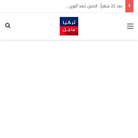
بعد 22 شهراً.. الصين تنفذ أقوى عملية شراء للذهب منذ أكتوبر 2023
القائمة
اكت