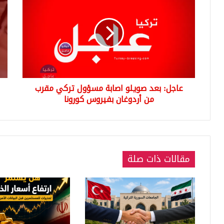
بعد
صر
صويلو
اللي
اصابة
التر
مسؤول
مقا
تركي
الع
مقرب
مسا
من
الي
أردوغان
الس
عاجل: بعد صويلو اصابة مسؤول تركي مقرب
بفيروس
كورونا
من أردوغان بفيروس كورونا
مقالات ذات صلة