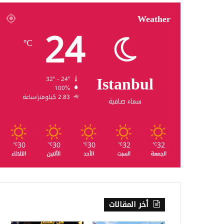
Weather
24
℃
Istanbul
32º - 24º
100%
2.83 كيلومتر/ساعة
سماء صافية
30
30
30
32
32
℃
℃
℃
℃
℃
الجمعة
السبت
الأحد
الأثنين
الثلاثاء
أخر المقالات