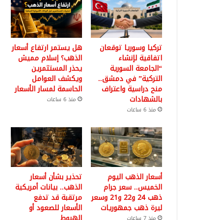
تركيا وسوريا توقعان
هل يستمر ارتفاع أسعار
اتفاقية لإنشاء
الذهب؟ إسلام مميش
“الجامعة السورية
يحذر المستثمرين
التركية” في دمشق..
ويكشف العوامل
منح دراسية واعتراف
الحاسمة لمسار الأسعار
بالشهادات
منذ 6 ساعات
منذ 6 ساعات
أسعار الذهب اليوم
تحذير بشأن أسعار
الخميس.. سعر جرام
الذهب.. بيانات أمريكية
ذهب 24 و22 و21 وسعر
مرتقبة قد تدفع
ليرة ذهب جمهوريات
الأسعار للصعود أو
الهبوط
منذ 7 ساعات