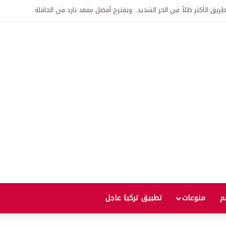
اقية لإنشاء “الجامعة السورية التركية” في دمشق.. منح دراسية واعتراف بالشهادات
لم
منوعات
تطبيق تركيا عاجل