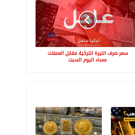
ف
رة
كية
بل
ملات
ء
وم
بت
سعر صرف الليرة التركية مقابل العملات
مساء اليوم السبت