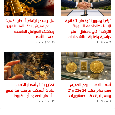
تركيا وسوريا توقعان اتفاقية
هل يستمر ارتفاع أسعار الذهب؟
لإنشاء “الجامعة السورية
إسلام مميش يحذر المستثمرين
التركية” في دمشق.. منح
ويكشف العوامل الحاسمة
دراسية واعتراف بالشهادات
لمسار الأسعار
منذ 8 ساعات
منذ 8 ساعات
أسعار الذهب اليوم الخميس..
تحذير بشأن أسعار الذهب..
سعر جرام ذهب 24 و22 و21
بيانات أمريكية مرتقبة قد تدفع
وسعر ليرة ذهب جمهوريات
الأسعار للصعود أو الهبوط
منذ 9 ساعات
منذ 9 ساعات