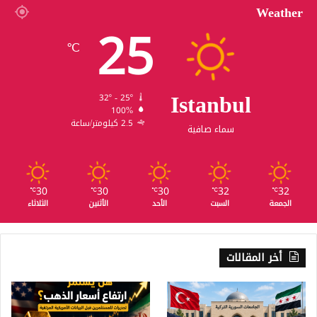
Weather
25
℃
Istanbul
32º - 25º
100%
2.5 كيلومتر/ساعة
سماء صافية
30
30
30
32
32
℃
℃
℃
℃
℃
الجمعة
السبت
الأحد
الأثنين
الثلاثاء
أخر المقالات