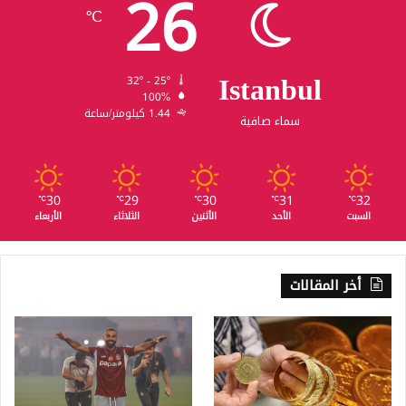
26
℃
Istanbul
32º - 25º
100%
1.44 كيلومتر/ساعة
سماء صافية
30
29
30
31
32
℃
℃
℃
℃
℃
السبت
الأحد
الأثنين
الثلاثاء
الأربعاء
أخر المقالات