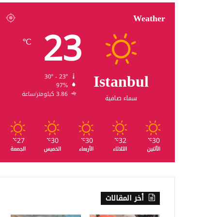
Weather
23
℃
Istanbul
30º - 23º
97%
3.86 كيلومتر/ساعة
سماء صافية
27
30
30
32
30
℃
℃
℃
℃
℃
الأثنين
الثلاثاء
الأربعاء
الخميس
الجمعة
أخر المقالات