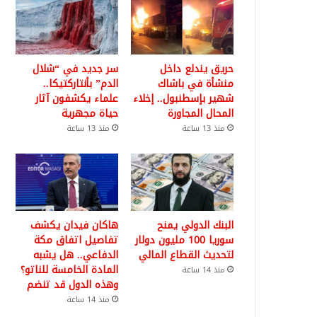
حريق يندلع داخل
سر جديد في “شلال
منشأة في باشاك
الدم” بأنتاركتيكا..
شهير بإسطنبول.. إخلاء
علماء يكشفون آثار
المحال المجاورة
حياة مجهرية
منذ 13 ساعة
منذ 13 ساعة
البنك الدولي يمنح
هاكان فيدان يكشف
سوريا 100 مليون دولار
تفاصيل اتفاق مكة
لتحديث القطاع المالي
الدفاعي.. هل يشبه
المادة الخامسة للناتو؟
منذ 14 ساعة
وهذه الدول قد تنضم
منذ 14 ساعة