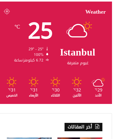
Weather
25
℃
Istanbul
29º - 25º
100%
6.72 كيلومتر/ساعة
غيوم متفرقة
31
31
30
32
29
℃
℃
℃
℃
℃
الأحد
الأثنين
الثلاثاء
الأربعاء
الخميس
أخر المقالات