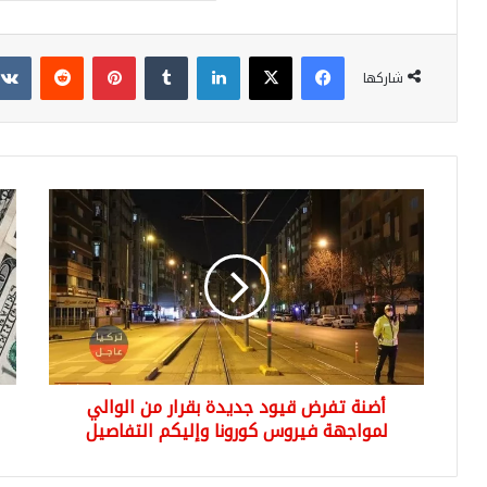
فيسبوك
‫X
لينكدإن
بينتيريست
شاركها
أضنة
اللّ
تفرض
التر
قيود
وسع
جديدة
الص
بقرار
مقا
من
الدو
الوالي
وبق
لمواجهة
الع
فيروس
الي
أضنة تفرض قيود جديدة بقرار من الوالي
كورونا
الس
وإليكم
لمواجهة فيروس كورونا وإليكم التفاصيل
التفاصيل