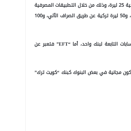
وتبلغ عمولة الحوالة التي تتجاوز قيمتها 50 ألف ليرة تركية 25 ليرة، وذلك من خلال التطبيقات المصرفية
عبر الهاتف المحمول أو الخدمات المصرفية على الإنترنت، و50 ليرة تركية عن طريق الصراف الآلي، و100
و“Havale” (حوالة) هي إجراء التحويلات المالية بين الحسابات التابعة لبنك واحد، أما “EFT” فتعبر عن
وتكون مجانية في بعض البنوك كبنك “كويت ترك”