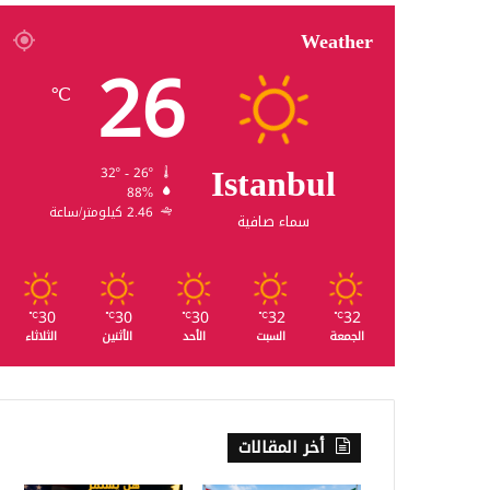
Weather
26
℃
Istanbul
32º - 26º
88%
2.46 كيلومتر/ساعة
سماء صافية
30
30
30
32
32
℃
℃
℃
℃
℃
الجمعة
السبت
الأحد
الأثنين
الثلاثاء
أخر المقالات