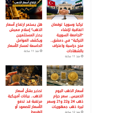
تركيا وسوريا توقعان
هل يستمر ارتفاع أسعار
اتفاقية لإنشاء
الذهب؟ إسلام مميش
“الجامعة السورية
يحذر المستثمرين
التركية” في دمشق..
ويكشف العوامل
منح دراسية واعتراف
الحاسمة لمسار الأسعار
بالشهادات
منذ 11 ساعة
منذ 11 ساعة
أسعار الذهب اليوم
تحذير بشأن أسعار
الخميس.. سعر جرام
الذهب.. بيانات أمريكية
ذهب 24 و22 و21 وسعر
مرتقبة قد تدفع
ليرة ذهب جمهوريات
الأسعار للصعود أو
الهبوط
منذ 12 ساعة