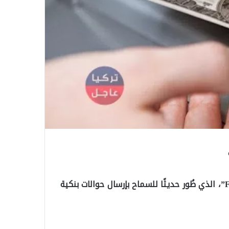
أطلق المصرف المركزي التركي نظام الدفع الجديد “FAST”، الذي طُور حديثًا للسماح بإرسال حوالات بنكية