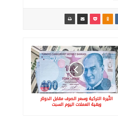
Odnoklassniki
‫Pocket
مشاركة عبر البريد
طباعة
يرة
كية
ر
رف
بل
لار
ية
ملات
وم
اللّيرة التركية وسعر الصرف مقابل الدولار
بت
وبقية العملات اليوم السبت