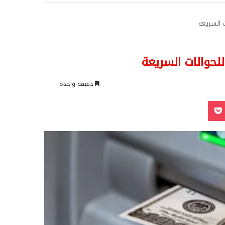
للبحث
 السريعة
لحوالات السريعة
دقيقة واحدة
‫Pocket
Odnoklassn