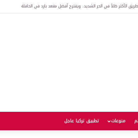
اقية لإنشاء “الجامعة السورية التركية” في دمشق.. منح دراسية واعتراف بالشهادات
لم
منوعات
تطبيق تركيا عاجل