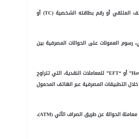
ويتيح النظام إجراءات التحويلات المالية بإدخال رقم هاتف المتلقي أو رقم بطاقته الشخصية (TC) أو
رسوم العمولات على الحوالات المصرفية بين
وأصبحت رسوم الحوالات، التي تعرف باللغة التركية بـ”Havale” أو “EFT” للمعاملات النقدية، التي تتراوح
ذلك من خلال التطبيقات المصرفية عبر الهاتف المحمول
في حين تبلغ قيمة الرسوم ليرتين تركيتين في حال تمت معاملة الحوالة عن طريق الصراف الآلي (ATM)،