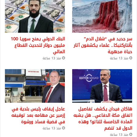
سر جديد في “شلال الدم”
البنك الدولي يمنح سوريا 100
بأنتاركتيكا.. علماء يكشفون آثار
مليون دولار لتحديث القطاع
حياة مجهرية
المالي
منذ 13 ساعة
منذ 13 ساعة
هاكان فيدان يكشف تفاصيل
عاجل إيقاف رئيس بلدية في
اتفاق مكة الدفاعي.. هل يشبه
إزمير عن مهامه بعد توقيفه
المادة الخامسة للناتو؟ وهذه
في قضية فساد ورشوة
الدول قد تنضم
منذ 13 ساعة
منذ 13 ساعة