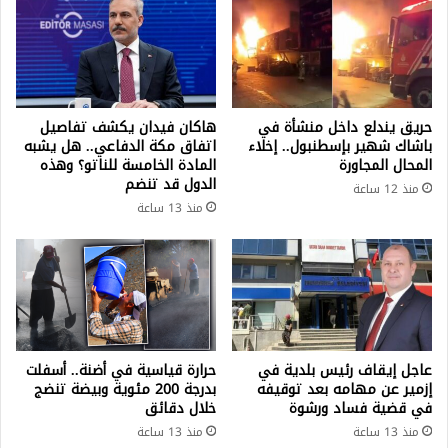
حريق يندلع داخل منشأة في
هاكان فيدان يكشف تفاصيل
باشاك شهير بإسطنبول.. إخلاء
اتفاق مكة الدفاعي.. هل يشبه
المحال المجاورة
المادة الخامسة للناتو؟ وهذه
الدول قد تنضم
منذ 12 ساعة
منذ 13 ساعة
عاجل إيقاف رئيس بلدية في
حرارة قياسية في أضنة.. أسفلت
إزمير عن مهامه بعد توقيفه
بدرجة 200 مئوية وبيضة تنضج
في قضية فساد ورشوة
خلال دقائق
منذ 13 ساعة
منذ 13 ساعة