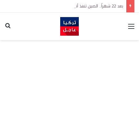
بعد 22 شهراً.. الصين تنفذ أقوى عملية شراء للذهب منذ أكتوبر 2023
القائمة
اكت