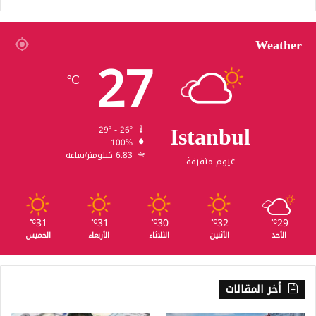
Weather
27
℃
Istanbul
29º - 26º
100%
6.83 كيلومتر/ساعة
غيوم متفرقة
31
31
30
32
29
℃
℃
℃
℃
℃
الأحد
الأثنين
الثلاثاء
الأربعاء
الخميس
أخر المقالات