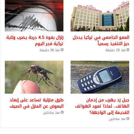
العفو الجامعي في تركيا يدخل
زلزال بقوة 4.5 درجة يضرب ولاية
حيز التنفيذ رسمياً
تركية فجر اليوم
منذ 29 دقيقة
منذ 38 دقيقة
جيل زد يهرب من إدمان
طرق منزلية تساعد على إبعاد
الهاتف.. لماذا تعود الهواتف
البعوض عن المنزل في الصيف
القديمة إلى الواجهة؟
منذ ساعتين
منذ ساعتين