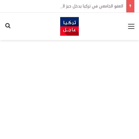
العفو الجامعي في تركيا يدخل حيز التنفيذ رسمياً
القائمة
اكت