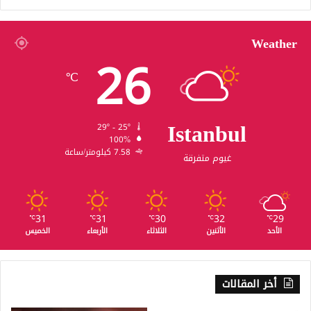
Weather
26
℃
Istanbul
29º - 25º
100%
7.58 كيلومتر/ساعة
غيوم متفرقة
31
31
30
32
29
℃
℃
℃
℃
℃
الأحد
الأثنين
الثلاثاء
الأربعاء
الخميس
أخر المقالات