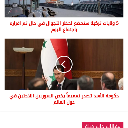
في
حال
تم
5 ولايات تركية ستخضع لحظر التجوال في حال تم اقراره
اقراره
باجتماع
باجتماع اليوم
اليوم
حكومة
الأسد
تصدر
تعميماً
يخص
السوريين
اللاجئين
في
دول
حكومة الأسد تصدر تعميماً يخص السوريين اللاجئين في
العالم
دول العالم
مقالات ذات صلة