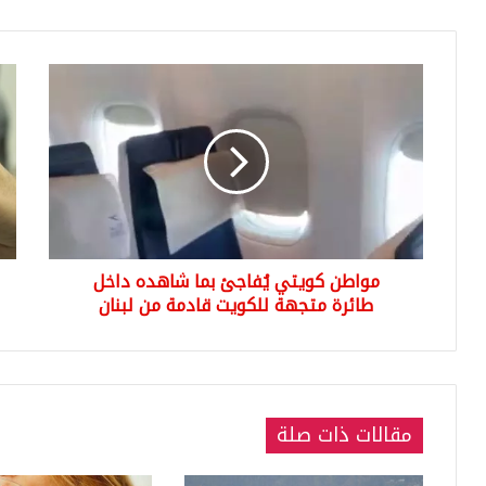
مواطن
اللّ
كويتي
التر
يُفاجئ
ترت
بما
بش
شاهده
كبي
داخل
مقا
طائرة
الدو
متجهة
وبق
للكويت
الع
مواطن كويتي يُفاجئ بما شاهده داخل
قادمة
من
طائرة متجهة للكويت قادمة من لبنان
لبنان
مقالات ذات صلة