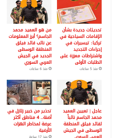
تحديثات جديدة بشأن
من هو العميد محمد
الإقامات السياحية في
الجاسم؟ أبرز المعلومات
تركيا: تيسيرات في
عن نائب قائد فيلق
إجراءات التجديد
المنطقة الوسطى
واشتراطات معززة على
الجديد في الجيش
الطلبات الأولى
العربي السوري
منذ 5 ساعات
منذ 6 ساعات
عاجل | تعيين العميد
تحذير من خبير زلازل في
محمد الجاسم نائباً
أضنة.. 4 مناطق أكثر
لقائد فيلق المنطقة
عرضة لمخاطر الهزات
الوسطى في الجيش
الأرضية
العربي السوري
منذ 17 ساعة