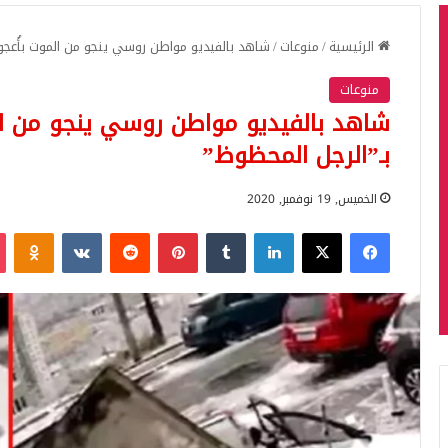
الرئيسية
/
منوعات
/
شاهد بالفيديو مواطن روسي ينجو من الموت بأُعجوب
منوعات
شاهد بالفيديو مواطن روسي ينجو من الم
بـ”الرجل المحظوظ”
الخميس, 19 نوفمبر, 2020
فيسبوك
‫X
لينكدإن
بينتيريست
iki