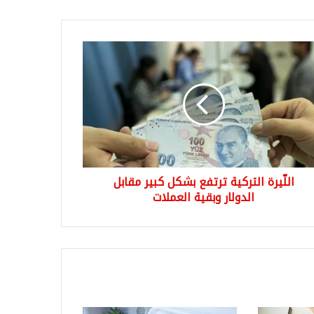
يرة
كية
فع
كل
ر
بل
لار
ية
ملات
اللّيرة التركية ترتفع بشكل كبير مقابل
الدولار وبقية العملات