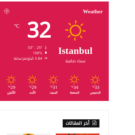
Weather
32
℃
Istanbul
33º - 25º
100%
5.84 كيلومتر/ساعة
سماء صافية
29
29
31
34
33
℃
℃
℃
℃
℃
الخميس
الجمعة
السبت
الأحد
الأثنين
أخر المقالات