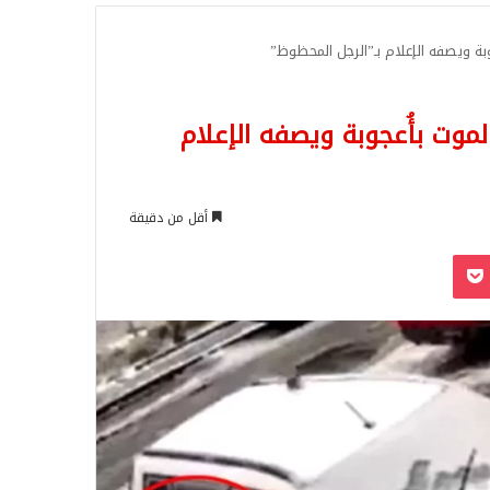
للبحث
ة ويصفه الإعلام بـ”الرجل المحظوظ”
وت بأُعجوبة ويصفه الإعلام
أقل من دقيقة
‫Pocket
Odnoklassn