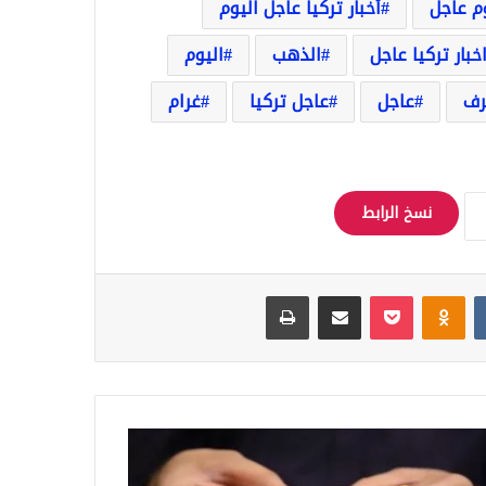
وم عاجل
أخبار تركيا عاجل اليوم
خبار تركيا عاجل
الذهب
اليوم
ف
عاجل
عاجل تركيا
غرام
نسخ الرابط
Odnoklassniki
‫Pocket
مشاركة عبر البريد
طباعة
اع