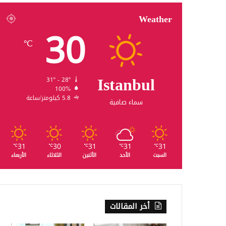
Weather
30
℃
Istanbul
31º - 28º
100%
5.8 كيلومتر/ساعة
سماء صافية
31
30
31
31
31
℃
℃
℃
℃
℃
السبت
الأحد
الأثنين
الثلاثاء
الأربعاء
أخر المقالات