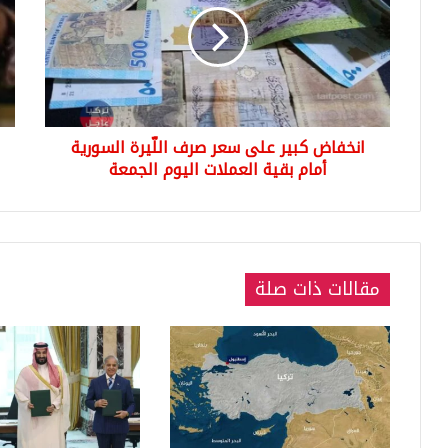
سعر
الا
صرف
يش
اللّيرة
سع
السورية
غرا
أمام
الذ
بقية
في
انخفاض كبير على سعر صرف اللّيرة السورية
العملات
سور
اليوم
أمام بقية العملات اليوم الجمعة
عيار
الجمعة
24
-
21
-
18
مقالات ذات صلة