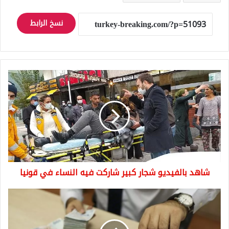
نسخ الرابط
شاهد
بالفيديو
شجار
كبير
شاركت
فيه
النساء
في
قونيا
شاهد بالفيديو شجار كبير شاركت فيه النساء في قونيا
سعر
صرف
اللّيرة
التركية