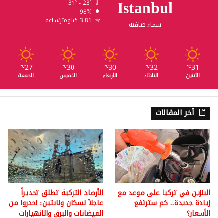
Istanbul
31º - 23º
98%
3.81 كيلومتر/ساعة
سماء صافية
27
30
30
32
31
℃
℃
℃
℃
℃
الأثنين
الثلاثاء
الأربعاء
الخميس
الجمعة
أخر المقالات
البنزين في تركيا على موعد مع
الأرصاد التركية تطلق تحذيراً
زيادة جديدة.. كم سترتفع
عاجلاً لسكان ولايتين: احذروا من
الأسعار؟
الفيضانات والبرق والانهيارات