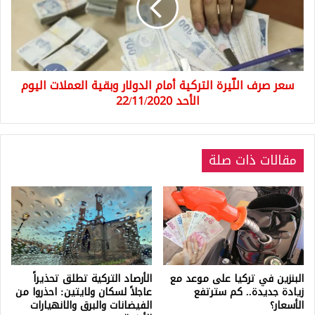
أمام
الدولار
وبقية
العملات
اليوم
سعر صرف اللّيرة التركية أمام الدولار وبقية العملات اليوم
الأحد
22/11/2020
الأحد 22/11/2020
مقالات ذات صلة
البنزين في تركيا على موعد مع
الأرصاد التركية تطلق تحذيراً
زيادة جديدة.. كم سترتفع
عاجلاً لسكان ولايتين: احذروا من
الأسعار؟
الفيضانات والبرق والانهيارات