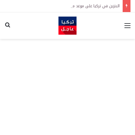
البنزين في تركيا على موعد مع زيادة جديدة.. كم سترتفع الأسعار؟
القائمة
اكت