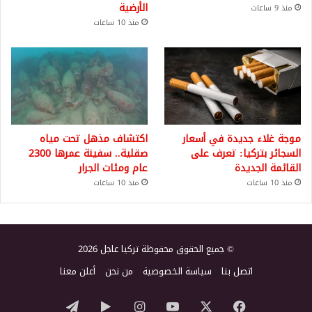
الأرضية
منذ 9 ساعات
منذ 10 ساعات
موجة غلاء جديدة في أسعار
اكتشاف مذهل تحت مياه
السجائر بتركيا: تعرف على
صقلية.. سفينة عمرها 2300
القائمة الجديدة
عام ومئات الجرار
منذ 10 ساعات
منذ 10 ساعات
© جميع الحقوق محفوظة تركيا عاجل 2026
اتصل بنا
سياسة الخصوصية
من نحن
أعلن معنا
‫X
فيسبوك
‫YouTube
انستقرام
‏Google
تيلقرام