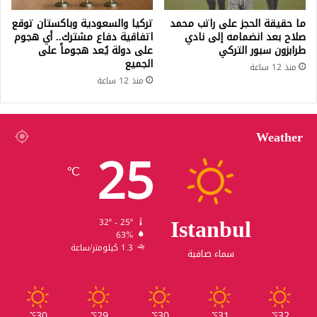
ما حقيقة الحجز على راتب محمد
تركيا والسعودية وباكستان توقع
صلاح بعد انضمامه إلى نادي
اتفاقية دفاع مشترك.. أي هجوم
طرابزون سبور التركي
على دولة يُعد هجوماً على
الجميع
منذ 12 ساعة
منذ 12 ساعة
Weather
25
℃
Istanbul
32º - 25º
63%
1.3 كيلومتر/ساعة
سماء صافية
30
29
30
31
32
℃
℃
℃
℃
℃