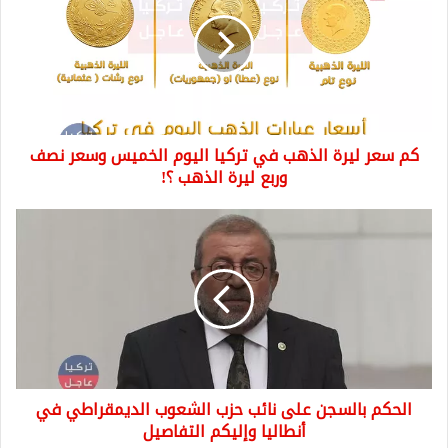
ليرة
الذهب
في
تركيا
اليوم
الخميس
وسعر
كم سعر ليرة الذهب في تركيا اليوم الخميس وسعر نصف
نصف
وربع
وربع ليرة الذهب ؟!
ليرة
الذهب
الحكم
؟!
بالسجن
على
نائب
حزب
الشعوب
الديمقراطي
في
أنطاليا
الحكم بالسجن على نائب حزب الشعوب الديمقراطي في
وإليكم
التفاصيل
أنطاليا وإليكم التفاصيل