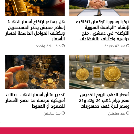
تركيا وسوريا توقعان اتفاقية
هل يستمر ارتفاع أسعار الذهب؟
لإنشاء “الجامعة السورية
إسلام مميش يحذر المستثمرين
التركية” في دمشق.. منح
ويكشف العوامل الحاسمة لمسار
دراسية واعتراف بالشهادات
الأسعار
منذ 47 دقيقة
منذ ساعة واحدة
أسعار الذهب اليوم الخميس..
تحذير بشأن أسعار الذهب.. بيانات
سعر جرام ذهب 24 و22 و21
أمريكية مرتقبة قد تدفع الأسعار
وسعر ليرة ذهب جمهوريات
للصعود أو الهبوط
منذ ساعتين
منذ ساعتين