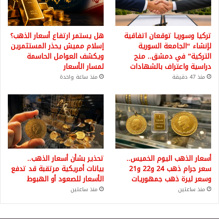
تركيا وسوريا توقعان اتفاقية
هل يستمر ارتفاع أسعار الذهب؟
لإنشاء “الجامعة السورية
إسلام مميش يحذر المستثمرين
التركية” في دمشق.. منح
ويكشف العوامل الحاسمة
دراسية واعتراف بالشهادات
لمسار الأسعار
منذ 47 دقيقة
منذ ساعة واحدة
أسعار الذهب اليوم الخميس..
تحذير بشأن أسعار الذهب..
سعر جرام ذهب 24 و22 و21
بيانات أمريكية مرتقبة قد تدفع
وسعر ليرة ذهب جمهوريات
الأسعار للصعود أو الهبوط
منذ ساعتين
منذ ساعتين