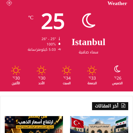
Weather
25
℃
Istanbul
26º - 25º
100%
5.03 كيلومتر/ساعة
سماء صافية
30
30
34
33
26
℃
℃
℃
℃
℃
الخميس
الجمعة
السبت
الأحد
الأثنين
أخر المقالات