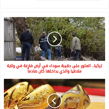
تركيا..
العثور
على
حقيبة
سوداء
في
أرض
فارغة
في
تركيا.. العثور على حقيبة سوداء في أرض فارغة في ولاية
ولاية
ملاطيا
ملاطيا والذي بداخلها كان صادماً
والذي
بداخلها
سعر
كان
غرام
صادماً
الذهب
في
تركيا
من