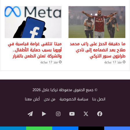
ما حقيقة الحجز على راتب محمد
ميتا تتلقى غرامة قياسية في
صلاح بعد انضمامه إلى نادي
أوروبا بسبب حماية الأطفال..
طرابزون سبور التركي
والشركة تعلن الطعن بالقرار
منذ 17 ساعة
منذ 17 ساعة
© جميع الحقوق محفوظة تركيا عاجل 2026
اتصل بنا
سياسة الخصوصية
من نحن
أعلن معنا
‫X
فيسبوك
‫YouTube
انستقرام
‏Google
تيلقرام
Play