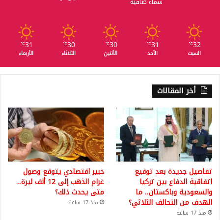
سماء صافية
31
30
30
31
32
℃
℃
℃
℃
℃
السبت
الأحد
الأثنين
الثلاثاء
الأربعاء
أخر المقالات
تفاصيل جديدة بعد توقيع
خبير اقتصادي يتوقع وصول
اتفاقية الدفاع بين تركيا
غرام الذهب إلى 12 ألف ليرة..
والسعودية وباكستان.. ما
متى يحدث ذلك؟
الهدف من التحالف الثلاثي؟
منذ 17 ساعة
منذ 17 ساعة