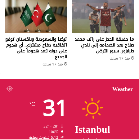
ما حقيقة الحجز على راتب محمد
تركيا والسعودية وباكستان توقع
صلاح بعد انضمامه إلى نادي
اتفاقية دفاع مشترك.. أي هجوم
طرابزون سبور التركي
على دولة يُعد هجوماً على
الجميع
منذ 17 ساعة
منذ 17 ساعة
Weather
31
℃
Istanbul
32º - 28º
100%
5.12 كيلومتر/ساعة