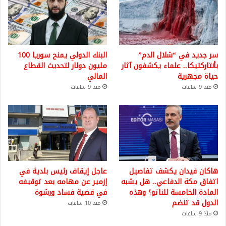
سر جديد في “شلال الدم”
البنك الدولي يمنح سوريا 100
بأنتاركتيكا.. علماء يكشفون آثار
مليون دولار لتحديث القطاع
حياة مجهرية
المالي
منذ 9 ساعات
منذ 9 ساعات
هاكان فيدان يكشف تفاصيل
عاجل إيقاف رئيس بلدية في
اتفاق مكة الدفاعي.. هل يشبه
إزمير عن مهامه بعد توقيفه
المادة الخامسة للناتو؟ وهذه
في قضية فساد ورشوة
الدول قد تنضم
منذ 10 ساعات
منذ 9 ساعات