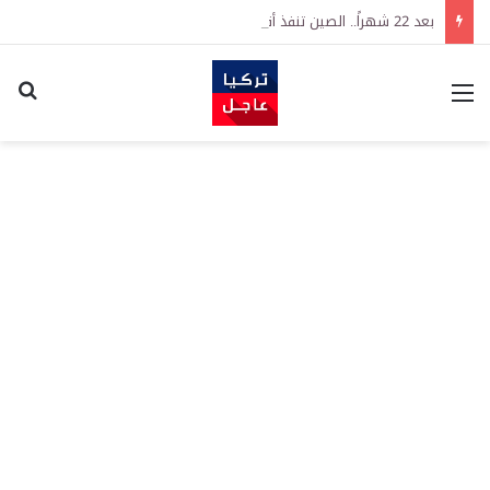
بعد 22 شهراً.. الصين تنفذ أقوى عملية شراء للذهب منذ أكتوبر 2023
القائمة
اكت