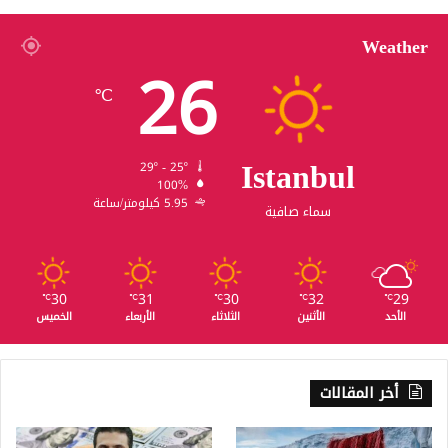
Weather
26
℃
Istanbul
29º - 25º
100%
5.95 كيلومتر/ساعة
سماء صافية
30
31
30
32
29
℃
℃
℃
℃
℃
الأحد
الأثنين
الثلاثاء
الأربعاء
الخميس
أخر المقالات