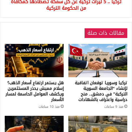
تركيا .. 5 ليرات تركية عن كل سمكة تصطادها كمكافأة
كمكافأة
من
من الحكومة التركية
الحكومة
التركية
مقالات ذات صلة
تركيا وسوريا توقعان اتفاقية
هل يستمر ارتفاع أسعار الذهب؟
لإنشاء “الجامعة السورية
إسلام مميش يحذر المستثمرين
التركية” في دمشق.. منح
ويكشف العوامل الحاسمة لمسار
دراسية واعتراف بالشهادات
الأسعار
منذ 9 ساعات
منذ 10 ساعات