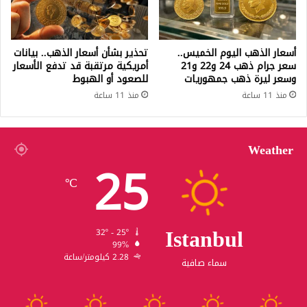
أسعار الذهب اليوم الخميس..
تحذير بشأن أسعار الذهب.. بيانات
سعر جرام ذهب 24 و22 و21
أمريكية مرتقبة قد تدفع الأسعار
وسعر ليرة ذهب جمهوريات
للصعود أو الهبوط
منذ 11 ساعة
منذ 11 ساعة
Weather
25
℃
Istanbul
32º - 25º
99%
2.28 كيلومتر/ساعة
سماء صافية