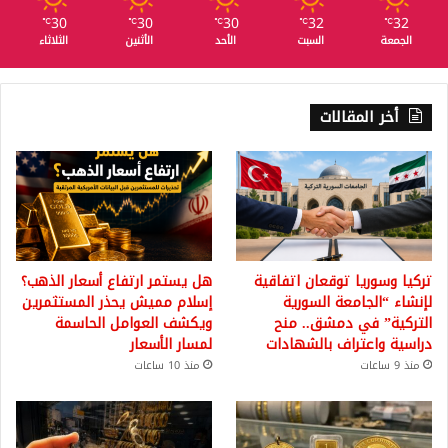
30
30
30
32
32
℃
℃
℃
℃
℃
الجمعة
السبت
الأحد
الأثنين
الثلاثاء
أخر المقالات
تركيا وسوريا توقعان اتفاقية
هل يستمر ارتفاع أسعار الذهب؟
لإنشاء “الجامعة السورية
إسلام مميش يحذر المستثمرين
التركية” في دمشق.. منح
ويكشف العوامل الحاسمة
دراسية واعتراف بالشهادات
لمسار الأسعار
منذ 9 ساعات
منذ 10 ساعات