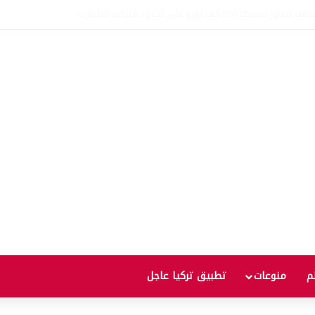
ان توقع اتفاقية دفاع مشترك.. أي هجوم على دولة يُعد هجوماً على الجميع
لم
منوعات
تطبيق تركيا عاجل