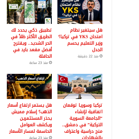
هل سيتغير نظام
تطبيق ذكي يحدد لك
امتحان YKS في تركيا؟
الطريق الأكثر ظلاً في
وزير التعليم يحسم
الحر الشديد.. ويقترح
الجدل
أفضل مقعد بارد في
الحافلة
منذ 22 دقيقة
منذ 23 ساعة
تركيا وسوريا توقعان
هل يستمر ارتفاع أسعار
اتفاقية لإنشاء
الذهب؟ إسلام مميش
“الجامعة السورية
يحذر المستثمرين
التركية” في دمشق..
ويكشف العوامل
منح دراسية واعتراف
الحاسمة لمسار الأسعار
بالشهادات
منذ 23 ساعة