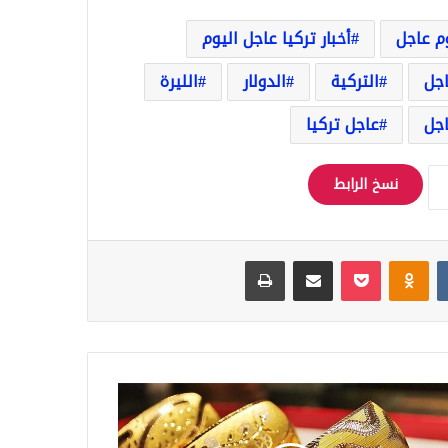
وم عاجل
أخبار تركيا عاجل اليوم
اجل
التركية
الدولار
الليرة
جل
عاجل تركيا
نسخ الرابط
Odnoklassniki
‫Pocket
مشاركة عبر البريد
طباعة
اع
ر
م