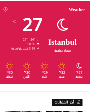
Weather
27
℃
Istanbul
27º - 26º
100%
3.98 كيلومتر/ساعة
سماء صافية
30
30
29
32
27
℃
℃
℃
℃
℃
الجمعة
السبت
الأحد
الأثنين
الثلاثاء
أخر المقالات