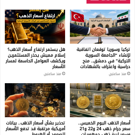
تركيا وسوريا توقعان اتفاقية
هل يستمر ارتفاع أسعار الذهب؟
لإنشاء “الجامعة السورية
إسلام مميش يحذر المستثمرين
التركية” في دمشق.. منح
ويكشف العوامل الحاسمة لمسار
دراسية واعتراف بالشهادات
الأسعار
منذ ساعتين
منذ ساعتين
أسعار الذهب اليوم الخميس..
تحذير بشأن أسعار الذهب.. بيانات
سعر جرام ذهب 24 و22 و21
أمريكية مرتقبة قد تدفع الأسعار
وسعر ليرة ذهب جمهوريات
للصعود أو الهبوط