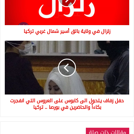
شمال
غربي
تركيا
زلزال في ولاية بالق أسير شمال غربي تركيا
حفل
زفاف
يتحول
الى
كابوس
على
العروس
التي
انفجرت
حفل زفاف يتحول الى كابوس على العروس التي انفجرت
بكاءاً
والحاضرين
بكاءاً والحاضرين في بورصا .. تركيا
في
بورصا
..
مقالات ذات صلة
تركيا