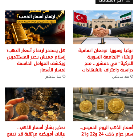
تركيا وسوريا توقعان اتفاقية
هل يستمر ارتفاع أسعار الذهب؟
لإنشاء “الجامعة السورية
إسلام مميش يحذر المستثمرين
التركية” في دمشق.. منح
ويكشف العوامل الحاسمة
دراسية واعتراف بالشهادات
لمسار الأسعار
منذ ساعتين
منذ ساعتين
أسعار الذهب اليوم الخميس..
تحذير بشأن أسعار الذهب..
سعر جرام ذهب 24 و22 و21
بيانات أمريكية مرتقبة قد تدفع