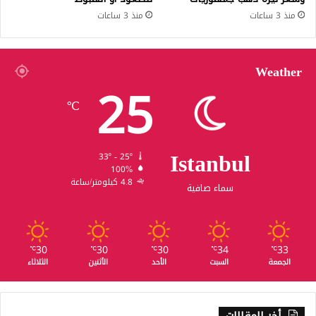
منذ 3 ساعات
منذ 3 ساعات
Weather
25
℃
Istanbul
33º - 25º
100%
4.8 كيلومتر/ساعة
سماء صافية
30
30
30
34
33
℃
℃
℃
℃
℃
الجمعة
السبت
الأحد
الأثنين
الثلاثاء
أخر المقالات