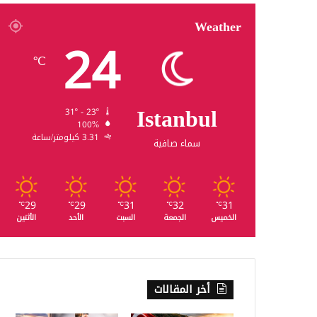
Weather
24
℃
Istanbul
31º - 23º
100%
3.31 كيلومتر/ساعة
سماء صافية
29
29
31
32
31
℃
℃
℃
℃
℃
الخميس
الجمعة
السبت
الأحد
الأثنين
أخر المقالات