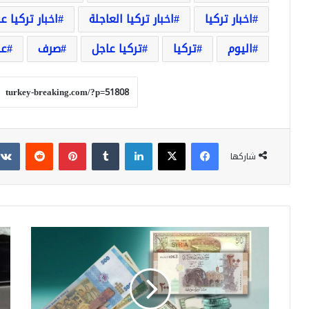
اخبار تركيا
اخبار تركيا العاجلة
اخبار تركيا ع
اليوم
تركيا
تركيا عاجل
صرف
عا
فيسبوك
‫X
لينكدإن
بينتيريست
شاركها
اللّيرة
سع
السورية
غرا
وسعر
الذ
الصرف
في
مقابل
تركي
الدولار
من