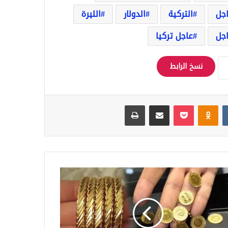
اجل
التركية
الدولار
الليرة
جل
عاجل تركيا
نسخ الرابط
Odnoklassniki
‫Pocket
مشاركة عبر البريد
طباعة
ر
م
هب
ا