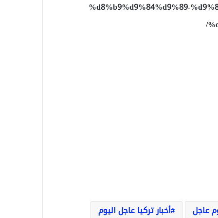
%d8%b9%d9%84%d9%89-%d9%8
%
وم عاجل
أخبار تركيا عاجل اليوم