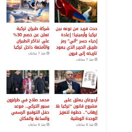
حدث فريد من نوعه بين
شركة طيران تركية
تركيا وأرمينيا! إعادة
تعلن عن خصم 30%
إحياء جسر “آني” رمز
على تذاكر الطيران
طريق الحرير الذي يعود
والأمتعة داخل تركيا
تاريخه إلى قرون
منذ 7 ساعات
منذ 7 ساعات
أردوغان يعلق على
محمد صلاح في طرابزون
مشروع قانون “تركيا بلا
سبور التركي.. موعد
إرهاب”.. خطوة لتعزيز
حفل التوقيع الرسمي
الوحدة الوطنية
والساعة والمكان
منذ 8 ساعات
منذ 8 ساعات