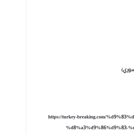
سوري)
https://turkey-breaking.com/%d
%d8%a3%d9%86%d9%83-%d