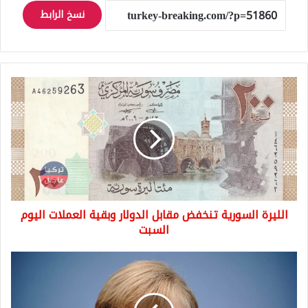
نسخ الرابط
الليرة
السورية
تنخفض
مقابل
الدولار
وبقية
العملات
اليوم
السبت
الليرة السورية تنخفض مقابل الدولار وبقية العملات اليوم
السبت
ألمانيا
تبدأ
الترحيل
و