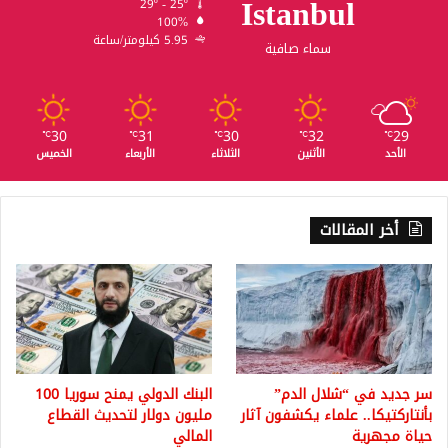
Istanbul
29º - 25º
100%
5.95 كيلومتر/ساعة
سماء صافية
30
31
30
32
29
℃
℃
℃
℃
℃
الأحد
الأثنين
الثلاثاء
الأربعاء
الخميس
أخر المقالات
سر جديد في “شلال الدم”
البنك الدولي يمنح سوريا 100
بأنتاركتيكا.. علماء يكشفون آثار
مليون دولار لتحديث القطاع
حياة مجهرية
المالي