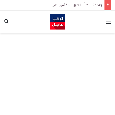
بعد 22 شهراً.. الصين تنفذ أقوى عملية شراء للذهب منذ أكتوبر 2023
القائمة
اكت