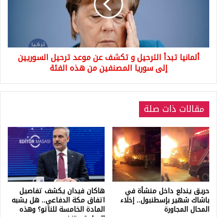
تكشف
عن
موعد
ترحيل
السوريين
ألمانيا تبدأ الترحيل و تكشف عن موعد ترحيل السوريين
إلى
سوريا
إلى سوريا المصنفين من هذه الفئة
المصنفين
من
هذه
مقالات ذات صلة
الفئة
حريق يندلع داخل منشأة في
هاكان فيدان يكشف تفاصيل
باشاك شهير بإسطنبول.. إخلاء
اتفاق مكة الدفاعي.. هل يشبه
المحال المجاورة
المادة الخامسة للناتو؟ وهذه