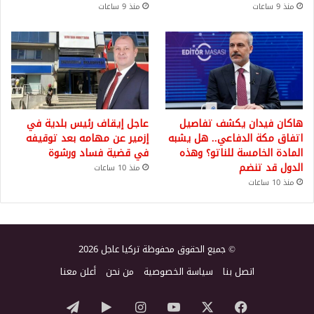
منذ 9 ساعات
منذ 9 ساعات
هاكان فيدان يكشف تفاصيل
عاجل إيقاف رئيس بلدية في
اتفاق مكة الدفاعي.. هل يشبه
إزمير عن مهامه بعد توقيفه
المادة الخامسة للناتو؟ وهذه
في قضية فساد ورشوة
الدول قد تنضم
منذ 10 ساعات
منذ 10 ساعات
© جميع الحقوق محفوظة تركيا عاجل 2026
اتصل بنا
سياسة الخصوصية
من نحن
أعلن معنا
‫X
فيسبوك
‫YouTube
انستقرام
‏Google
تيلقرام