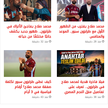
محمد صلاح يقترب من الظهور
محمد صلاح يفاجئ الأتراك في
الأول مع طرابزون سبور.. الموعد
طرابزون.. ظهور جديد يكشف
والمنافس
جانبًا مختلفًا من حياته
منذ 28 دقيقة
منذ 32 دقيقة
فيلا فاخرة هدية لمحمد صلاح
كيف غطى طرابزون سبور تكلفة
في طرابزون.. تعرف على
صفقة محمد صلاح؟ أرقام
تفاصيل منزل النجم المصري
قياسية في 3 أيام
منذ 38 دقيقة
منذ 43 دقيقة