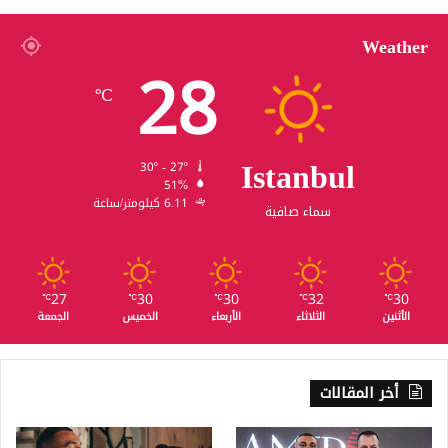
Weather
28
℃
Istanbul
30º - 27º
51%
6.11 كيلومتر/ساعة
سماء صافية
27
30
30
32
30
℃
℃
℃
℃
℃
الأثنين
الثلاثاء
الأربعاء
الخميس
الجمعة
أخر المقالات