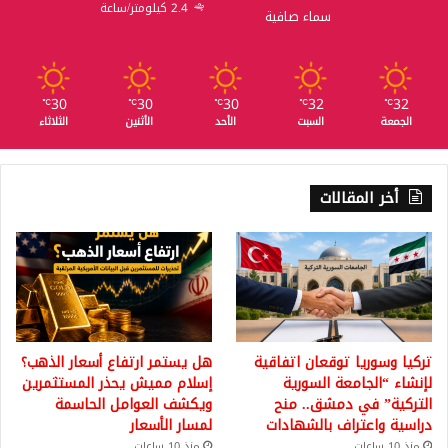
2.4 كيلومتر/ساعة
سماء صافية
30
30
30
32
32
℃
℃
℃
℃
℃
الجمعة
السبت
الأحد
الأثنين
الثلاثاء
أخر المقالات
تركيا وسوريا توقعان اتفاقية
هل يستمر ارتفاع أسعار الذهب؟
لإنشاء “الجامعة السورية
إسلام مميش يحذر المستثمرين
التركية” في دمشق.. منح
ويكشف العوامل الحاسمة
دراسية واعتراف بالشهادات
لمسار الأسعار
منذ 10 ساعات
منذ 10 ساعات