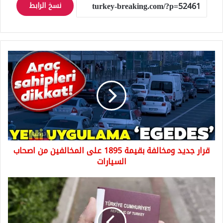
نسخ الرابط
قرار
جديد
ومخالفة
بقيمة
1895
على
المخالفين
من
اصحاب
قرار جديد ومخالفة بقيمة 1895 على المخالفين من اصحاب
السيارات
السيارات
تكلفة
جواز
السفر
التركي