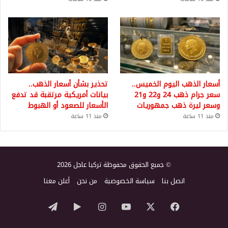
أسعار الذهب اليوم الخميس..
تحذير بشأن أسعار الذهب..
سعر جرام ذهب 24 و22 و21
بيانات أمريكية مرتقبة قد تدفع
وسعر ليرة ذهب جمهوريات
الأسعار للصعود أو الهبوط
منذ 11 ساعة
منذ 11 ساعة
© جميع الحقوق محفوظة تركيا عاجل 2026
اتصل بنا
سياسة الخصوصية
من نحن
أعلن معنا
‫X
فيسبوك
‫YouTube
انستقرام
‏Google
تيلقرام