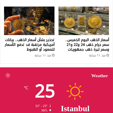
أسعار الذهب اليوم الخميس..
تحذير بشأن أسعار الذهب.. بيانات
سعر جرام ذهب 24 و22 و21
أمريكية مرتقبة قد تدفع الأسعار
وسعر ليرة ذهب جمهوريات
للصعود أو الهبوط
منذ 11 ساعة
منذ 11 ساعة
Weather
25
℃
Istanbul
32º - 25º
98%