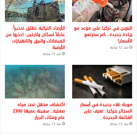
البنزين في تركيا على موعد مع
الأرصاد التركية تطلق تحذيراً
زيادة جديدة.. كم سترتفع
عاجلاً لسكان ولايتين: احذروا من
الأسعار؟
الفيضانات والبرق والانهيارات
الأرضية
منذ 12 ساعة
منذ 13 ساعة
موجة غلاء جديدة في أسعار
اكتشاف مذهل تحت مياه
السجائر بتركيا: تعرف على
صقلية.. سفينة عمرها 2300
القائمة الجديدة
عام ومئات الجرار
منذ 13 ساعة
منذ 13 ساعة