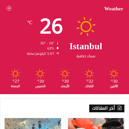
Weather
26
℃
Istanbul
30º - 26º
63%
5.67 كيلومتر/ساعة
سماء صافية
27
30
30
32
30
℃
℃
℃
℃
℃
الأثنين
الثلاثاء
الأربعاء
الخميس
الجمعة
أخر المقالات