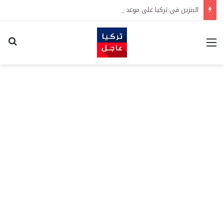
البنزين في تركيا على موعد مع زيادة جديدة.. كم سترتفع الأسعار؟
القائمة
اكت