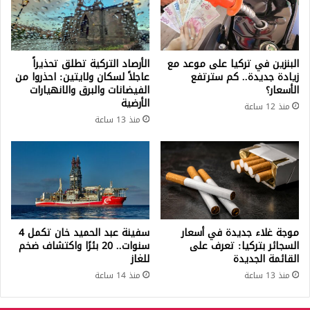
البنزين في تركيا على موعد مع
الأرصاد التركية تطلق تحذيراً
زيادة جديدة.. كم سترتفع
عاجلاً لسكان ولايتين: احذروا من
الأسعار؟
الفيضانات والبرق والانهيارات
الأرضية
منذ 12 ساعة
منذ 13 ساعة
موجة غلاء جديدة في أسعار
سفينة عبد الحميد خان تكمل 4
السجائر بتركيا: تعرف على
سنوات.. 20 بئرًا واكتشاف ضخم
القائمة الجديدة
للغاز
منذ 13 ساعة
منذ 14 ساعة