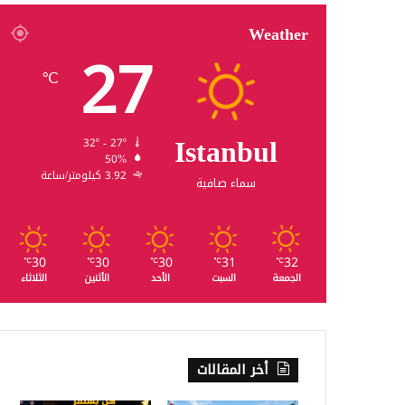
Weather
27
℃
Istanbul
32º - 27º
50%
3.92 كيلومتر/ساعة
سماء صافية
30
30
30
31
32
℃
℃
℃
℃
℃
الجمعة
السبت
الأحد
الأثنين
الثلاثاء
أخر المقالات