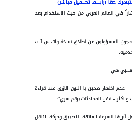
هرك حقاً (رابـ.ــط تحـ.ـميل مباشر)
شاراً في العالم العربي من حيث الاستخدام بعد
برمجون المسؤولون عن اطلاق نسخة واتـ.ـس أ ب
خدميه.
هـ.ـبي هي:
 – عدم اظهار صحين با اللون الازرق عند قراءة
و اكثر – قفل المحادثات برقم سري”.
ل أبرزها السرعة الفائقة للتطبيق وحركة التنقل