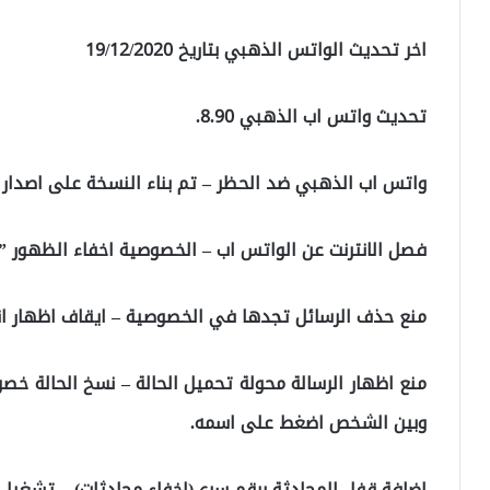
اخر تحديث الواتس الذهبي بتاريخ 19/12/2020
تحديث واتس اب الذهبي 8.90.
واتس اب الذهبي ضد الحظر – تم بناء النسخة على اصدار 2.20 تمديد ا لحالة تلقائيا اكبر من 30 ثانية.
فصل الانترنت عن الواتس اب – الخصوصية اخفاء الظهور ” 
منع حذف الرسائل تجدها في الخصوصية – ايقاف اظهار ان
منع اظهار الرسالة محولة تحميل الحالة – نسخ الحالة
وبين الشخص اضغط على اسمه.
اضافة قفل المحادثة برقم سري(اخفاء محادثات) – تشغيل