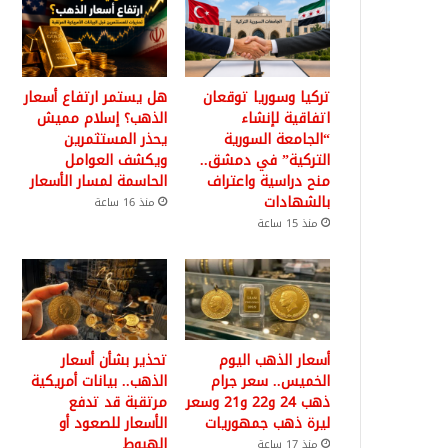
تركيا وسوريا توقعان
هل يستمر ارتفاع أسعار
اتفاقية لإنشاء
الذهب؟ إسلام مميش
“الجامعة السورية
يحذر المستثمرين
التركية” في دمشق..
ويكشف العوامل
منح دراسية واعتراف
الحاسمة لمسار الأسعار
بالشهادات
منذ 16 ساعة
منذ 15 ساعة
أسعار الذهب اليوم
تحذير بشأن أسعار
الخميس.. سعر جرام
الذهب.. بيانات أمريكية
ذهب 24 و22 و21 وسعر
مرتقبة قد تدفع
ليرة ذهب جمهوريات
الأسعار للصعود أو
الهبوط
منذ 17 ساعة