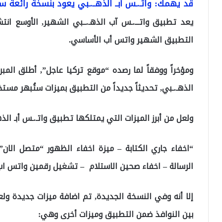
قد يهمك: واتـ.ـس آبــ الذهــ.ـبي يعود بنسخة رائعة ستُب
يعد تطبيق واتـــ.ـس آب الذهـ.ــبي الشهير, الأوسع انت
التطبيق الشهير واتس أب الأساسي.
ومؤخراً ووفقاً لما رصده “موقع تركيا عاجل”, أطلق الم
الذهـ.ـبي, تحديثاً جديداً من التطبيق بميزات ستُبهر مست
ولعل من أبرز الميزات التي يمتلكها تطبيق واتـ.ـس أبـ الذ
“اخفاء جاري الكتابة – ميزة اخفاء الظهور “متصل الان”
الرسالة – اخفاء صحين الاستلام – تشغيل رقمين واتس اب 
إلا أنه وفي النسخة الجديدة, تم اضافة ميزات جديدة ولع
بين النوافذ ضمن التطبيق وميزات أخرى وهي: