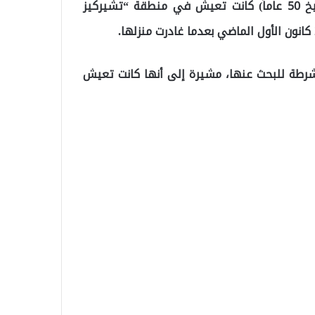
وقالت وسائل الإعلام ، إن المواطنة السورية (سميرة شيخ 50 عاماً) كانت تعيش في منطقة “تشيركيز
شرطة للبحث عنها، مشيرة إلى أنها كانت تعيش