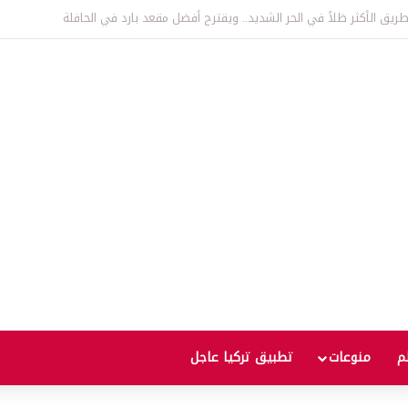
اقية لإنشاء “الجامعة السورية التركية” في دمشق.. منح دراسية واعتراف بالشهادات
لم
منوعات
تطبيق تركيا عاجل