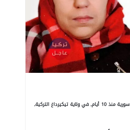
أكدت وسائل الإعلام التركية, اليوم الإثنين, اختفاء امرأة سورية منذ 10 أيام, في ولاية تيكيرداغ التركية,