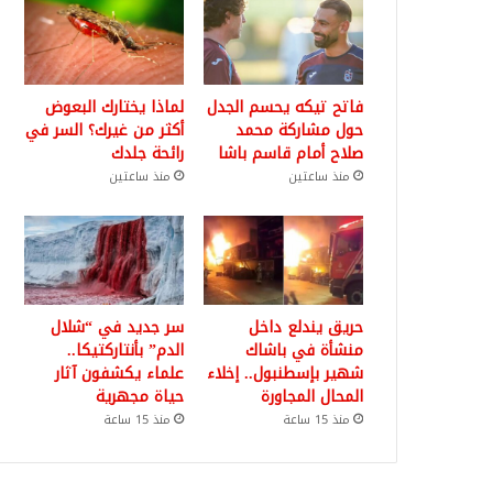
فاتح تيكه يحسم الجدل
لماذا يختارك البعوض
حول مشاركة محمد
أكثر من غيرك؟ السر في
صلاح أمام قاسم باشا
رائحة جلدك
منذ ساعتين
منذ ساعتين
حريق يندلع داخل
سر جديد في “شلال
منشأة في باشاك
الدم” بأنتاركتيكا..
شهير بإسطنبول.. إخلاء
علماء يكشفون آثار
المحال المجاورة
حياة مجهرية
منذ 15 ساعة
منذ 15 ساعة