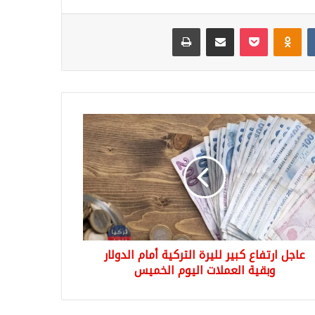
Odnoklassniki
‫Pocket
مشاركة عبر البريد
طباعة
ل
اع
ر
رة
كية
م
لار
ية
ملات
عاجل ارتفاع كبير لليرة التركية أمام الدولار
وم
ميس
وبقية العملات اليوم الخميس