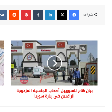
فيسبوك
‫X
لينكدإن
بينتيريست
شاركها
بيان
عاج
هام
ارتف
للسوريين
كبي
أصحاب
للي
الجنسية
التر
المزدوجة
أما
الراغبين
الدو
في
وبق
زيارة
الع
بيان هام للسوريين أصحاب الجنسية المزدوجة
سوريا
الي
الراغبين في زيارة سوريا
الخ