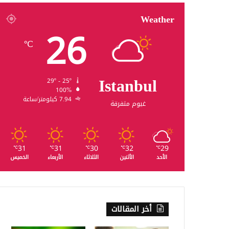
Weather
26
℃
Istanbul
29º - 25º
100%
7.94 كيلومتر/ساعة
غيوم متفرقة
31
31
30
32
29
℃
℃
℃
℃
℃
الأحد
الأثنين
الثلاثاء
الأربعاء
الخميس
أخر المقالات