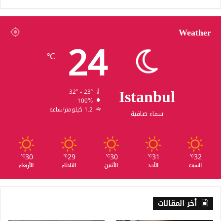
Weather
24
℃
Istanbul
32º - 23º
100%
1.2 كيلومتر/ساعة
سماء صافية
30
29
30
31
32
℃
℃
℃
℃
℃
السبت
الأحد
الأثنين
الثلاثاء
الأربعاء
أخر المقالات