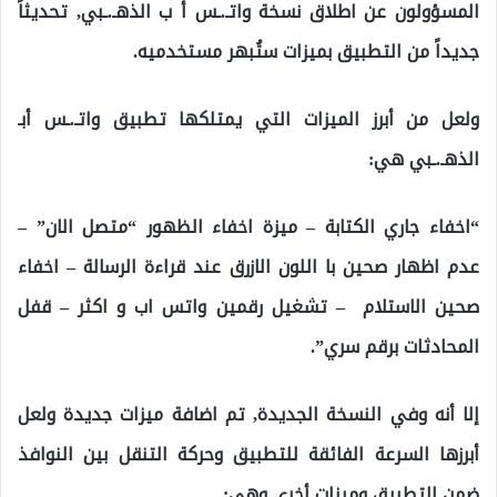
المسؤولون عن اطلاق نسخة واتـ.ـس أ ب الذهـ.ـبي, تحديثاً
جديداً من التطبيق بميزات ستُبهر مستخدميه.
ولعل من أبرز الميزات التي يمتلكها تطبيق واتـ.ـس أبـ
الذهـ.ـبي هي:
“اخفاء جاري الكتابة – ميزة اخفاء الظهور “متصل الان” –
عدم اظهار صحين با اللون الازرق عند قراءة الرسالة – اخفاء
صحين الاستلام – تشغيل رقمين واتس اب و اكثر – قفل
المحادثات برقم سري”.
إلا أنه وفي النسخة الجديدة, تم اضافة ميزات جديدة ولعل
أبرزها السرعة الفائقة للتطبيق وحركة التنقل بين النوافذ
ضمن التطبيق وميزات أخرى وهي: