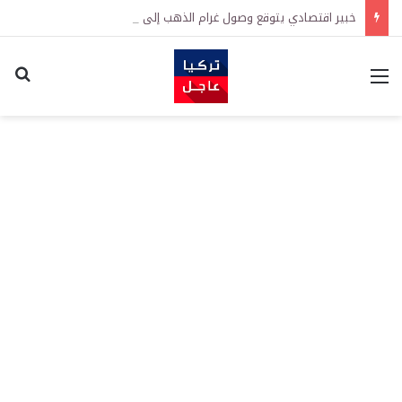
خبير اقتصادي يتوقع وصول غرام الذهب إلى 12 ألف ليرة.. متى يحدث ذلك؟
القائمة
اكت