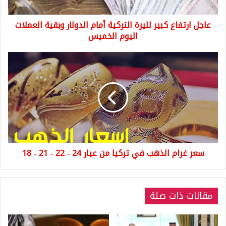
وبقية
العملات
عاجل ارتفاع كبير لليرة التركية أمام الدولار وبقية العملات
اليوم
الخميس
اليوم الخميس
سعر
غرام
الذهب
في
تركيا
من
عيار
24
-
سعر غرام الذهب في تركيا من عيار 24 - 22 - 21 - 18
22
-
21
-
مقالات ذات صلة
18