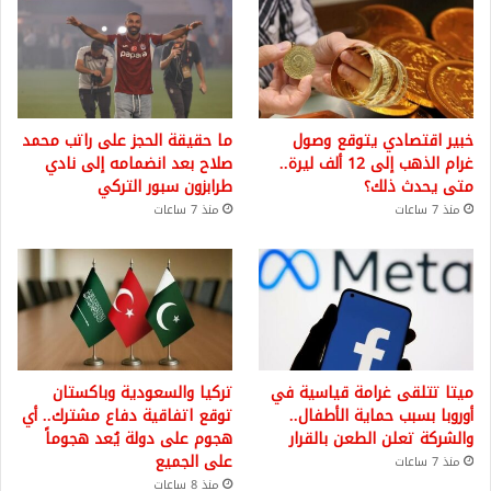
خبير اقتصادي يتوقع وصول
ما حقيقة الحجز على راتب محمد
غرام الذهب إلى 12 ألف ليرة..
صلاح بعد انضمامه إلى نادي
متى يحدث ذلك؟
طرابزون سبور التركي
منذ 7 ساعات
منذ 7 ساعات
ميتا تتلقى غرامة قياسية في
تركيا والسعودية وباكستان
أوروبا بسبب حماية الأطفال..
توقع اتفاقية دفاع مشترك.. أي
والشركة تعلن الطعن بالقرار
هجوم على دولة يُعد هجوماً
على الجميع
منذ 7 ساعات
منذ 8 ساعات