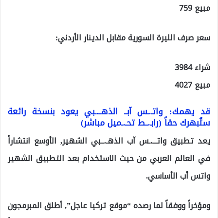
مبيع 759
سعر صرف الليرة السورية مقابل الدينار الأردني:
شراء 3984
مبيع 4027
قد يهمك: واتـ.ـس آبــ الذهــ.ـبي يعود بنسخة رائعة
ستُبهرك حقاً (رابـ.ــط تحـ.ـميل مباشر)
يعد تطبيق واتـــ.ـس آب الذهـ.ــبي الشهير, الأوسع انتشاراً
في العالم العربي من حيث الاستخدام بعد التطبيق الشهير
واتس أب الأساسي.
ومؤخراً ووفقاً لما رصده “موقع تركيا عاجل”, أطلق المبرمجون