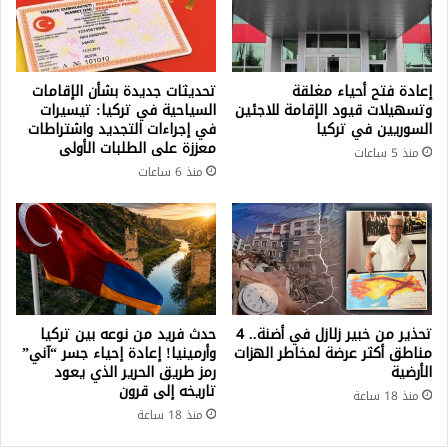
إعادة فتح أحياء مغلقة
تحديثات جديدة بشأن الإقامات
وتسهيلات قيود الإقامة للاجئين
السياحية في تركيا: تيسيرات
السوريين في تركيا
في إجراءات التجديد واشتراطات
معززة على الطلبات الأولى
منذ 5 ساعات
منذ 6 ساعات
تحذير من خبير زلازل في أضنة.. 4
حدث فريد من نوعه بين تركيا
مناطق أكثر عرضة لمخاطر الهزات
وأرمينيا! إعادة إحياء جسر “آني”
الأرضية
رمز طريق الحرير الذي يعود
تاريخه إلى قرون
منذ 18 ساعة
منذ 18 ساعة