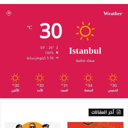
Weather
30
℃
Istanbul
33º - 26º
100%
5.56 كيلومتر/ساعة
سماء صافية
30
30
31
34
30
℃
℃
℃
℃
℃
الخميس
الجمعة
السبت
الأحد
الأثنين
أخر المقالات