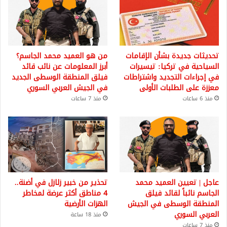
تحديثات جديدة بشأن الإقامات
من هو العميد محمد الجاسم؟
السياحية في تركيا: تيسيرات
أبرز المعلومات عن نائب قائد
في إجراءات التجديد واشتراطات
فيلق المنطقة الوسطى الجديد
معززة على الطلبات الأولى
في الجيش العربي السوري
منذ 6 ساعات
منذ 7 ساعات
عاجل | تعيين العميد محمد
تحذير من خبير زلازل في أضنة..
الجاسم نائباً لقائد فيلق
4 مناطق أكثر عرضة لمخاطر
المنطقة الوسطى في الجيش
الهزات الأرضية
العربي السوري
منذ 18 ساعة
منذ 7 ساعات