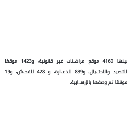
بينها 4160 موقع مراهـ.نات غير قانونية، و1423 موقعًا
للتصيد والاحتـ.يال، و839 للدعـ.ارة، و 428 للفحـ.ش، و19
موقعًا تم وصفها بالإرهـ.ابية.