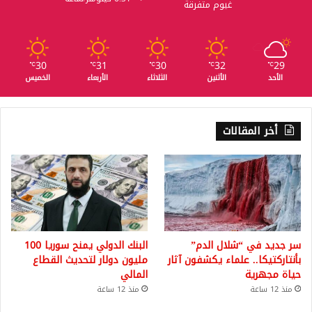
غيوم متفرقة
30
31
30
32
29
℃
℃
℃
℃
℃
الأحد
الأثنين
الثلاثاء
الأربعاء
الخميس
أخر المقالات
سر جديد في “شلال الدم”
البنك الدولي يمنح سوريا 100
بأنتاركتيكا.. علماء يكشفون آثار
مليون دولار لتحديث القطاع
حياة مجهرية
المالي
منذ 12 ساعة
منذ 12 ساعة