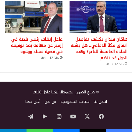
هاكان فيدان يكشف تفاصيل
عاجل إيقاف رئيس بلدية في
اتفاق مكة الدفاعي.. هل يشبه
إزمير عن مهامه بعد توقيفه
المادة الخامسة للناتو؟ وهذه
في قضية فساد ورشوة
الدول قد تنضم
منذ 12 ساعة
منذ 12 ساعة
© جميع الحقوق محفوظة تركيا عاجل 2026
اتصل بنا
سياسة الخصوصية
من نحن
أعلن معنا
‫X
فيسبوك
‫YouTube
انستقرام
‏Google
تيلقرام
Play