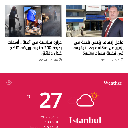
عاجل إيقاف رئيس بلدية في
حرارة قياسية في أضنة.. أسفلت
إزمير عن مهامه بعد توقيفه
بدرجة 200 مئوية وبيضة تنضج
في قضية فساد ورشوة
خلال دقائق
منذ 12 ساعة
منذ 12 ساعة
Weather
27
℃
Istanbul
29º - 26º
100%
6.31 كيلومتر/ساعة