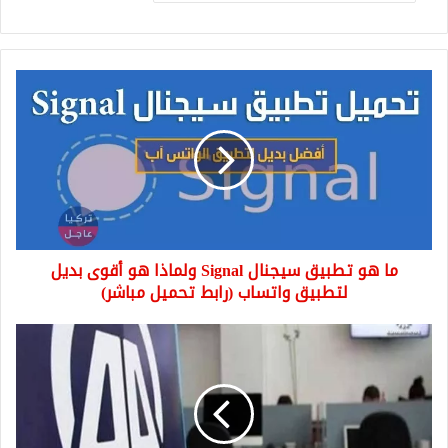
ما
هو
تطبيق
سيجنال
Signal
ولماذا
هو
أقوى
بديل
ما هو تطبيق سيجنال Signal ولماذا هو أقوى بديل
لتطبيق
واتساب
لتطبيق واتساب (رابط تحميل مباشر)
(رابط
تحميل
وكالة
مباشر)
الأنباء
الرسمية
التركية
تكرم
مصور