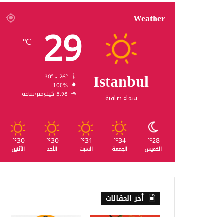
Weather
29
℃
Istanbul
30º - 26º
100%
5.98 كيلومتر/ساعة
سماء صافية
30
30
31
34
28
℃
℃
℃
℃
℃
الخميس
الجمعة
السبت
الأحد
الأثنين
أخر المقالات