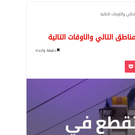
للبحث
لي والاوقات التالية
طق التالي والاوقات التالية
دقيقة واحدة
‫Pocket
Odnoklassn