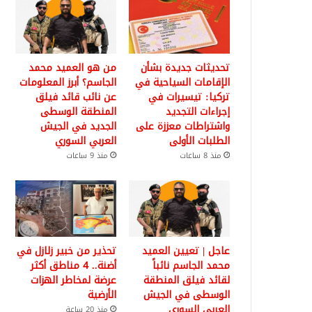
تحديثات جديدة بشأن
من هو العميد محمد
الإقامات السياحية في
الجاسم؟ أبرز المعلومات
تركيا: تيسيرات في
عن نائب قائد فيلق
إجراءات التجديد
المنطقة الوسطى
واشتراطات معززة على
الجديد في الجيش
الطلبات الأولى
العربي السوري
منذ 8 ساعات
منذ 9 ساعات
عاجل | تعيين العميد
تحذير من خبير زلازل في
محمد الجاسم نائباً
أضنة.. 4 مناطق أكثر
لقائد فيلق المنطقة
عرضة لمخاطر الهزات
الوسطى في الجيش
الأرضية
العربي السوري
منذ 20 ساعة