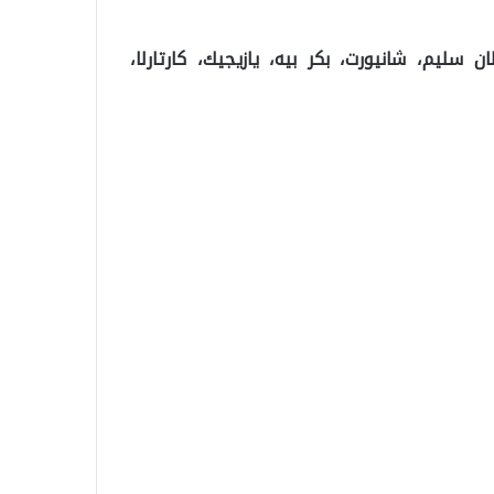
 سليم، شانيورت، بكر بيه، يازيجيك، كارتارلا،