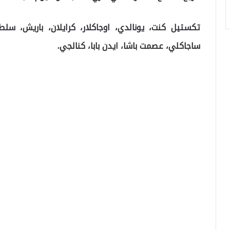
تكستيل كنت، يونالدي، اوجاكلار، كرايلان، باريش، سلطان
ساجاكلي، عصمت باشا، ايدن بابا، كنالجي.