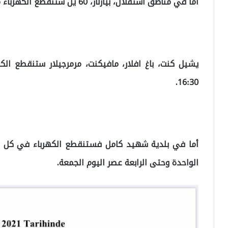
أما في مناطق استقلال، بيازلار، 60 يل ستنقطع الكهرباء من ال9 صباحاً حتى ال3 ظهراً.
16:30.
الواحدة وحتى الرابعة عصر اليوم الجمعة.