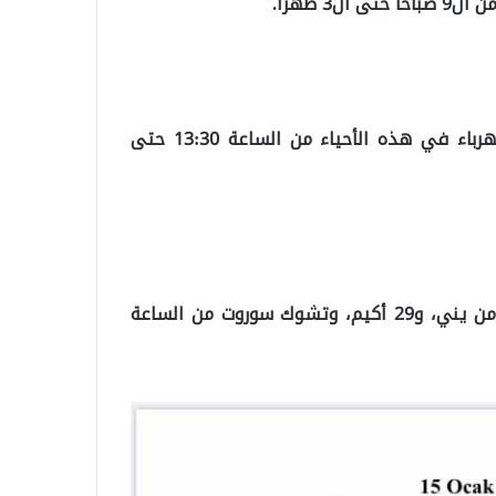
يشيل كنت، باغ افلار، مافيكنت، مرمرجيلار ستنقطع الكهرباء في هذه الأحياء من الساعة 13:30 حتى
أما في بلدية شهيد كامل فستنقطع الكهرباء في كل من يني، و29 أكيم، وتشوك سوروت من الساعة