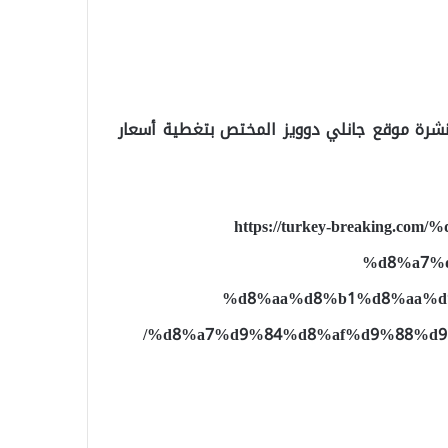
لنشرة موقع جانلي دوويز المختص بتغطية أسعار
https://turkey-breaking
%d8%a7%
%d8%aa%d8%b1%d8%aa%d
%d8%a7%d9%84%d8%af%d9%88%d9