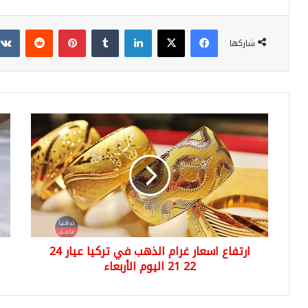
فيسبوك
‫X
لينكدإن
بينتيريست
شاركها
ارتفاع
شا
اسعار
سو
غرام
يض
الذهب
شر
في
ترك
تركيا
بال
عيار
وال
24
تق
22
علي
ارتفاع اسعار غرام الذهب في تركيا عيار 24
21
اليوم
22 21 اليوم الأربعاء
الأربعاء