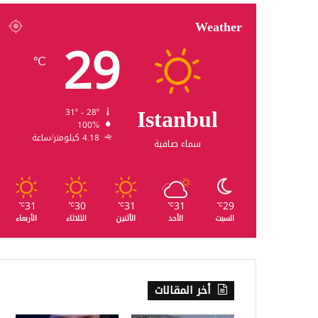
Weather
29
℃
Istanbul
31º - 28º
100%
4.18 كيلومتر/ساعة
سماء صافية
31
30
31
31
29
℃
℃
℃
℃
℃
السبت
الأحد
الأثنين
الثلاثاء
الأربعاء
أخر المقالات