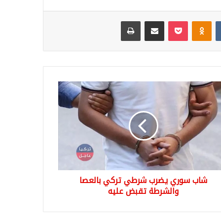
Odnoklassniki
‫Pocket
مشاركة عبر البريد
طباعة
ب
ري
رب
طي
ي
عصا
شرطة
بض
ه
شاب سوري يضرب شرطي تركي بالعصا
والشرطة تقبض عليه