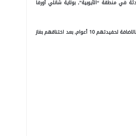
ثة في منطقة “الأيوبية”, بولاية شانلي أورفا
حيث توفي مسن عمره 75 عاماً, وزوجته المسنة 65 عاماً, بالاضافة لحفيدتهم 10 أعوام, بعد اختناقهم بغاز