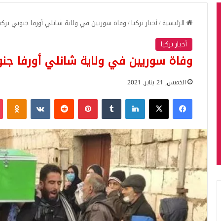
الرئيسية
/
أخبار تركيا
/
وفاة سوريين في ولاية شانلي أورفا جنوبي تركي
أخبار تركيا
وفاة سوريين في ولاية شانلي أورفا جنو
الخميس, 21 يناير, 2021
فيسبوك
‫X
لينكدإن
بينتيريست
iki