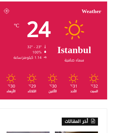
Weather
24
℃
Istanbul
32º - 23º
100%
1.14 كيلومتر/ساعة
سماء صافية
30
29
30
31
32
℃
℃
℃
℃
℃
السبت
الأحد
الأثنين
الثلاثاء
الأربعاء
أخر المقالات