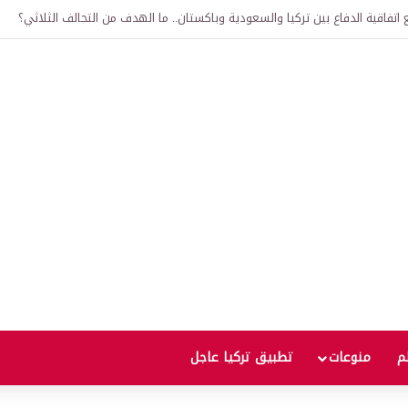
لى 12 ألف ليرة.. متى يحدث ذلك؟
لم
منوعات
تطبيق تركيا عاجل