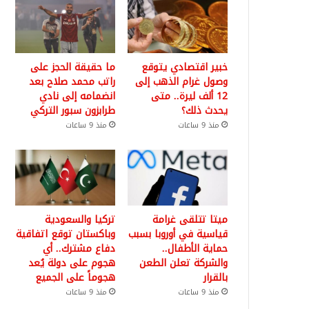
خبير اقتصادي يتوقع
ما حقيقة الحجز على
وصول غرام الذهب إلى
راتب محمد صلاح بعد
12 ألف ليرة.. متى
انضمامه إلى نادي
يحدث ذلك؟
طرابزون سبور التركي
منذ 9 ساعات
منذ 9 ساعات
ميتا تتلقى غرامة
تركيا والسعودية
قياسية في أوروبا بسبب
وباكستان توقع اتفاقية
حماية الأطفال..
دفاع مشترك.. أي
والشركة تعلن الطعن
هجوم على دولة يُعد
بالقرار
هجوماً على الجميع
منذ 9 ساعات
منذ 9 ساعات