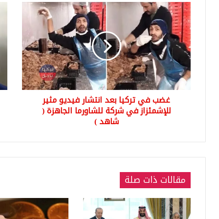
غضب
روس
في
تقد
تركيا
عرضا
بعد
لادا
انتشار
باي
فيديو
بشأ
مثير
سور
للإشمئزاز
في
غضب في تركيا بعد انتشار فيديو مثير
شركة
للشاورما
للإشمئزاز في شركة للشاورما الجاهزة (
الجاهزة
شاهد )
(
شاهد
)
مقالات ذات صلة