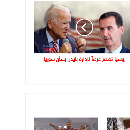
يا
م
ً
رة
دن
ن
يا
روسيا تقدم عرضاً لادارة بايدن بشأن سوريا