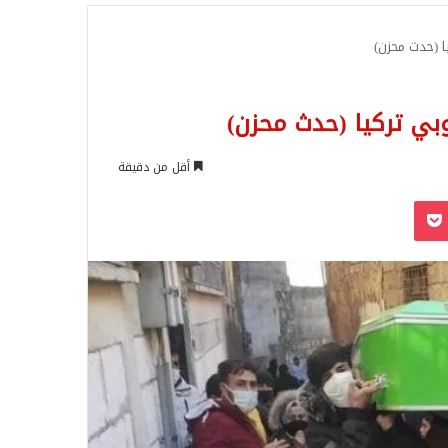
للبحث
ا (حدث محزن)
بي تركيا (حدث محزن)
أقل من دقيقة
‫Pocket
Odnoklassn