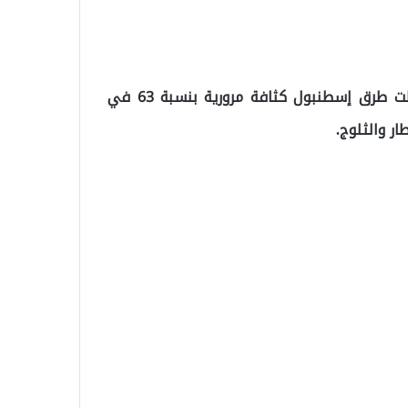
ووفقًا لخريطة المواصلات التابعة لبلدية إسطنبول، سجلت طرق إسطنبول كثافة مرورية بنسبة 63 في
ر والثلوج.