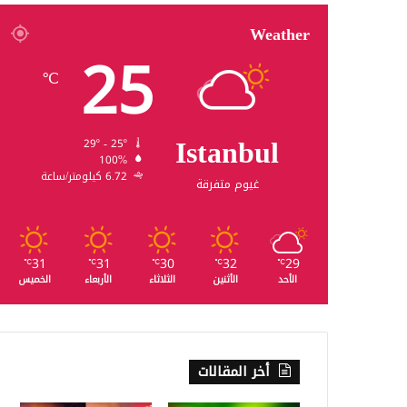
Weather
25
℃
Istanbul
29º - 25º
100%
6.72 كيلومتر/ساعة
غيوم متفرقة
31
31
30
32
29
℃
℃
℃
℃
℃
الأحد
الأثنين
الثلاثاء
الأربعاء
الخميس
أخر المقالات