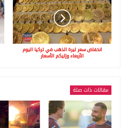
سعر
طف
ليرة
يش
الذهب
نفس
في
بال
تركيا
وإن
اليوم
بأع
الأربعاء
في
وإليكم
آخر
انخفاض سعر ليرة الذهب في تركيا اليوم
الأسعار
لحظ
الأربعاء وإليكم الأسعار
مقالات ذات صلة