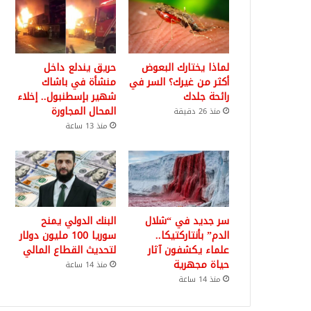
لماذا يختارك البعوض
حريق يندلع داخل
أكثر من غيرك؟ السر في
منشأة في باشاك
رائحة جلدك
شهير بإسطنبول.. إخلاء
المحال المجاورة
منذ 26 دقيقة
منذ 13 ساعة
سر جديد في “شلال
البنك الدولي يمنح
الدم” بأنتاركتيكا..
سوريا 100 مليون دولار
علماء يكشفون آثار
لتحديث القطاع المالي
حياة مجهرية
منذ 14 ساعة
منذ 14 ساعة