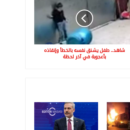
ل
نق
ه
خطأ
قاذه
جوبة
شاهد.. طفل يشنق نفسه بالخطأ وإنقاذه
ة
بأعجوبة في آخر لحظة