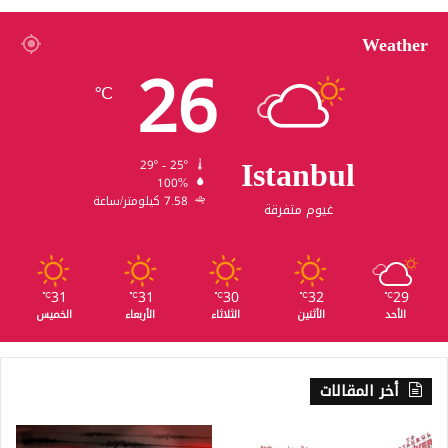
Weather
26
℃
Istanbul
29º - 25º
100%
7.58 كيلومتر/ساعة
غيوم متفرقة
31
31
30
32
29
℃
℃
℃
℃
℃
الأحد
الأثنين
الثلاثاء
الأربعاء
الخميس
أخر المقالات