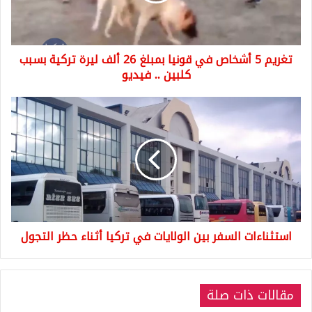
26
ألف
ليرة
تغريم 5 أشخاص في قونيا بمبلغ 26 ألف ليرة تركية بسبب
تركية
بسبب
كلبين .. فيديو
كلبين
..
استثناءات
فيديو
السفر
بين
الولايات
في
تركيا
أثناء
حظر
التجول
استثناءات السفر بين الولايات في تركيا أثناء حظر التجول
مقالات ذات صلة