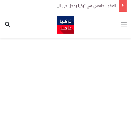
العفو الجامعي في تركيا يدخل حيز التنفيذ رسمياً
القائمة
اكت