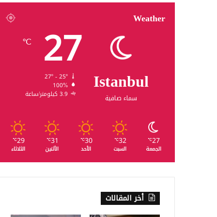
Weather
27
℃
Istanbul
27º - 25º
100%
3.9 كيلومتر/ساعة
سماء صافية
29
31
30
32
27
℃
℃
℃
℃
℃
الجمعة
السبت
الأحد
الأثنين
الثلاثاء
أخر المقالات