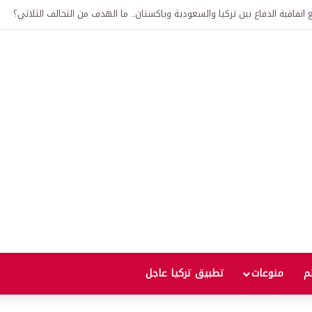
لى 12 ألف ليرة.. متى يحدث ذلك؟
لم
منوعات
تطبيق تركيا عاجل