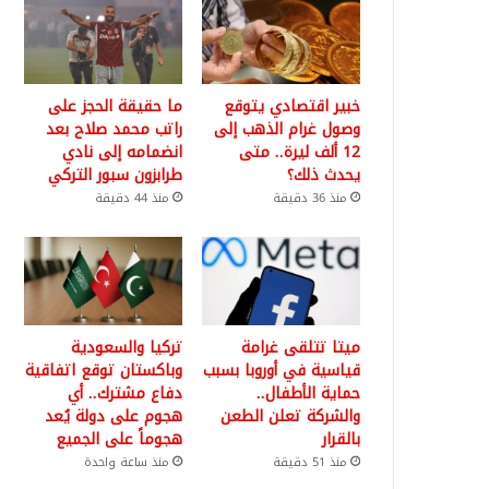
خبير اقتصادي يتوقع
ما حقيقة الحجز على
وصول غرام الذهب إلى
راتب محمد صلاح بعد
12 ألف ليرة.. متى
انضمامه إلى نادي
يحدث ذلك؟
طرابزون سبور التركي
منذ 36 دقيقة
منذ 44 دقيقة
ميتا تتلقى غرامة
تركيا والسعودية
قياسية في أوروبا بسبب
وباكستان توقع اتفاقية
حماية الأطفال..
دفاع مشترك.. أي
والشركة تعلن الطعن
هجوم على دولة يُعد
بالقرار
هجوماً على الجميع
منذ 51 دقيقة
منذ ساعة واحدة