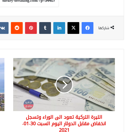
فيسبوك
‫X
لينكدإن
بينتيريست
شاركها
الليرة
منط
التركية
أرن
تعود
كو
الى
köy
الوراء
..
وتسجل
اسط
انخفاض
مقابل
الدولار
الليرة التركية تعود الى الوراء وتسجل
اليوم
السبت
انخفاض مقابل الدولار اليوم السبت 30-01-
30-
2021