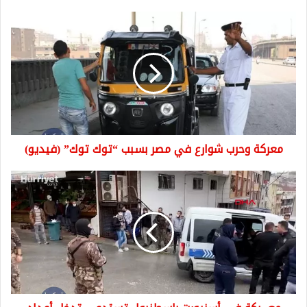
معركة
وحرب
شوارع
في
مصر
بسبب
“توك
توك”
(فيديو)
معركة وحرب شوارع في مصر بسبب “توك توك” (فيديو)
معـ.ـركة
في
أسنيورت
بإسطنبول
تستدعي
تدخل
أعداد
كبيرة
من
القوات