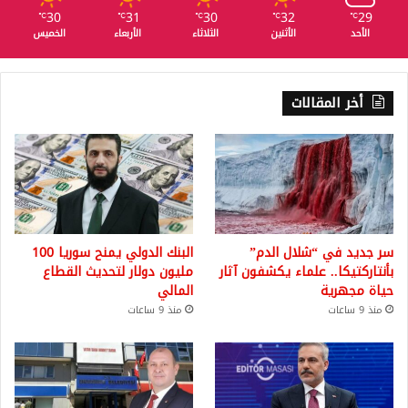
30
31
30
32
29
℃
℃
℃
℃
℃
الأحد
الأثنين
الثلاثاء
الأربعاء
الخميس
أخر المقالات
سر جديد في “شلال الدم”
البنك الدولي يمنح سوريا 100
بأنتاركتيكا.. علماء يكشفون آثار
مليون دولار لتحديث القطاع
حياة مجهرية
المالي
منذ 9 ساعات
منذ 9 ساعات