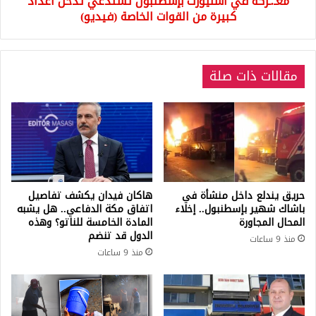
معـ.ـركة في أسنيورت بإسطنبول تستدعي تدخل أعداد
الخاصة
كبيرة من القوات الخاصة (فيديو)
(فيديو)
مقالات ذات صلة
حريق يندلع داخل منشأة في
هاكان فيدان يكشف تفاصيل
باشاك شهير بإسطنبول.. إخلاء
اتفاق مكة الدفاعي.. هل يشبه
المحال المجاورة
المادة الخامسة للناتو؟ وهذه
الدول قد تنضم
منذ 9 ساعات
منذ 9 ساعات