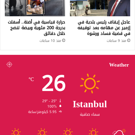
عاجل إيقاف رئيس بلدية في
حرارة قياسية في أضنة.. أسفلت
إزمير عن مهامه بعد توقيفه
بدرجة 200 مئوية وبيضة تنضج
في قضية فساد ورشوة
خلال دقائق
منذ 9 ساعات
منذ 10 ساعات
Weather
26
℃
Istanbul
29º - 25º
100%
5.95 كيلومتر/ساعة
سماء صافية