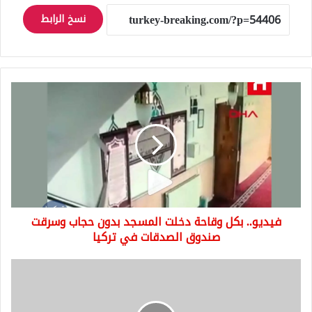
نسخ الرابط
فيديو..
بكل
وقاحة
دخلت
المسجد
بدون
حجاب
وسرقت
صندوق
فيديو.. بكل وقاحة دخلت المسجد بدون حجاب وسرقت
الصدقات
في
صندوق الصدقات في تركيا
تركيا
اللّيرة
السورية
وسعر
التصرف