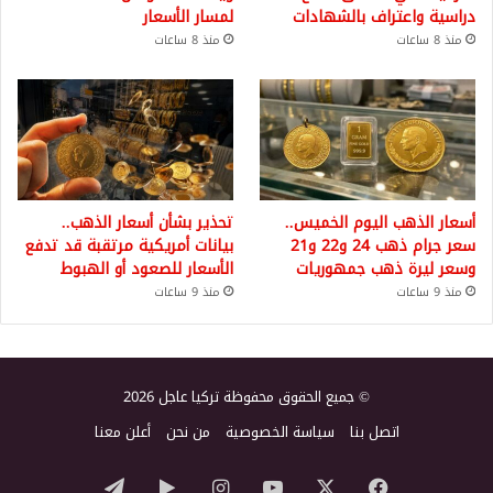
دراسية واعتراف بالشهادات
لمسار الأسعار
منذ 8 ساعات
منذ 8 ساعات
أسعار الذهب اليوم الخميس..
تحذير بشأن أسعار الذهب..
سعر جرام ذهب 24 و22 و21
بيانات أمريكية مرتقبة قد تدفع
وسعر ليرة ذهب جمهوريات
الأسعار للصعود أو الهبوط
منذ 9 ساعات
منذ 9 ساعات
© جميع الحقوق محفوظة تركيا عاجل 2026
اتصل بنا
سياسة الخصوصية
من نحن
أعلن معنا
‫X
فيسبوك
‫YouTube
انستقرام
‏Google
تيلقرام