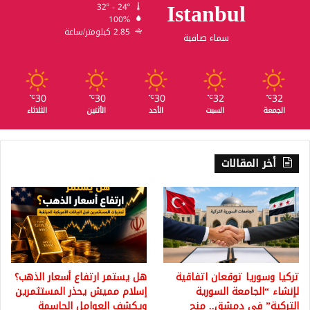
Istanbul
32º - 24º
100%
2.85 كيلومتر/ساعة
سماء صافية
30
30
30
32
32
℃
℃
℃
℃
℃
الجمعة
السبت
الأحد
الأثنين
الثلاثاء
أخر المقالات
تركيا وسوريا توقعان اتفاقية
هل يستمر ارتفاع أسعار الذهب؟
لإنشاء “الجامعة السورية
إسلام مميش يحذر المستثمرين
التركية” في دمشق.. منح
ويكشف العوامل الحاسمة