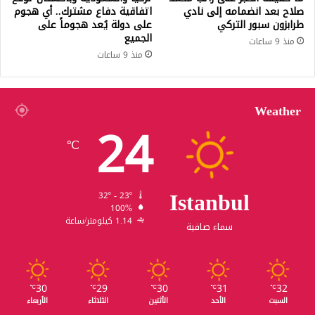
صلاح بعد انضمامه إلى نادي
اتفاقية دفاع مشترك.. أي هجوم
طرابزون سبور التركي
على دولة يُعد هجوماً على
الجميع
منذ 9 ساعات
منذ 9 ساعات
Weather
24
℃
Istanbul
32º - 23º
100%
1.14 كيلومتر/ساعة
سماء صافية
30
29
30
31
32
℃
℃
℃
℃
℃
السبت
الأحد
الأثنين
الثلاثاء
الأربعاء