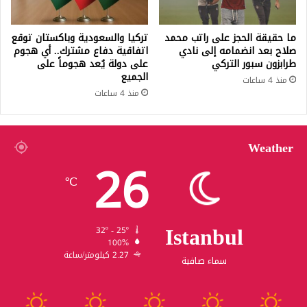
ما حقيقة الحجز على راتب محمد
تركيا والسعودية وباكستان توقع
صلاح بعد انضمامه إلى نادي
اتفاقية دفاع مشترك.. أي هجوم
طرابزون سبور التركي
على دولة يُعد هجوماً على
الجميع
منذ 4 ساعات
منذ 4 ساعات
Weather
26
℃
Istanbul
32º - 25º
100%
2.27 كيلومتر/ساعة
سماء صافية