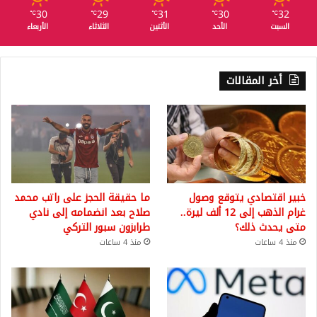
30
29
31
30
32
℃
℃
℃
℃
℃
السبت
الأحد
الأثنين
الثلاثاء
الأربعاء
أخر المقالات
خبير اقتصادي يتوقع وصول
ما حقيقة الحجز على راتب محمد
غرام الذهب إلى 12 ألف ليرة..
صلاح بعد انضمامه إلى نادي
متى يحدث ذلك؟
طرابزون سبور التركي
منذ 4 ساعات
منذ 4 ساعات