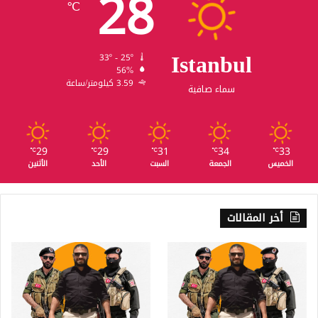
28
℃
Istanbul
33º - 25º
56%
3.59 كيلومتر/ساعة
سماء صافية
29
29
31
34
33
℃
℃
℃
℃
℃
الخميس
الجمعة
السبت
الأحد
الأثنين
أخر المقالات