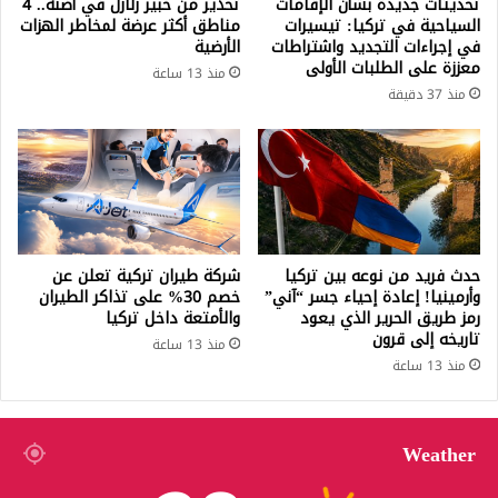
تحديثات جديدة بشأن الإقامات
تحذير من خبير زلازل في أضنة.. 4
السياحية في تركيا: تيسيرات
مناطق أكثر عرضة لمخاطر الهزات
في إجراءات التجديد واشتراطات
الأرضية
معززة على الطلبات الأولى
منذ 13 ساعة
منذ 37 دقيقة
حدث فريد من نوعه بين تركيا
شركة طيران تركية تعلن عن
وأرمينيا! إعادة إحياء جسر “آني”
خصم 30% على تذاكر الطيران
رمز طريق الحرير الذي يعود
والأمتعة داخل تركيا
تاريخه إلى قرون
منذ 13 ساعة
منذ 13 ساعة
Weather