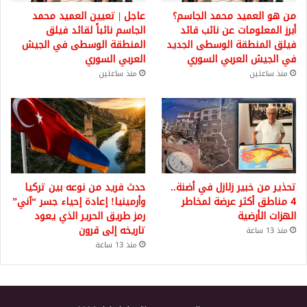
من هو العميد محمد الجاسم؟
عاجل | تعيين العميد محمد
أبرز المعلومات عن نائب قائد
الجاسم نائباً لقائد فيلق
فيلق المنطقة الوسطى الجديد
المنطقة الوسطى في الجيش
في الجيش العربي السوري
العربي السوري
منذ ساعتين
منذ ساعتين
تحذير من خبير زلازل في أضنة..
حدث فريد من نوعه بين تركيا
4 مناطق أكثر عرضة لمخاطر
وأرمينيا! إعادة إحياء جسر “آني”
الهزات الأرضية
رمز طريق الحرير الذي يعود
تاريخه إلى قرون
منذ 13 ساعة
منذ 13 ساعة