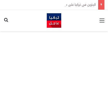
البنزين في تركيا على موعد مع زيادة جديدة.. كم سترتفع الأسعار؟
القائمة
اكت