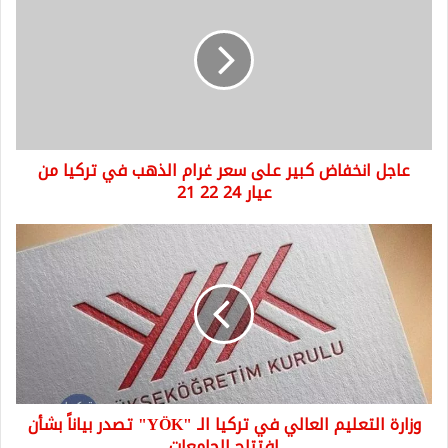
انخفاض
كبير
على
سعر
غرام
الذهب
في
تركيا
عاجل انخفاض كبير على سعر غرام الذهب في تركيا من
من
عيار
عيار 24 22 21
24
22
وزارة
21
التعليم
العالي
في
تركيا
الـ
"YÖK"
تصدر
بياناً
وزارة التعليم العالي في تركيا الـ "YÖK" تصدر بياناً بشأن
بشأن
افتتاح
افتتاح الجامعات