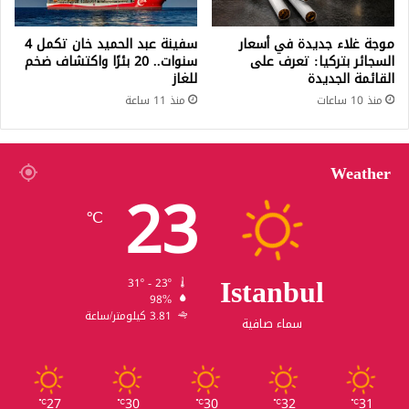
موجة غلاء جديدة في أسعار
سفينة عبد الحميد خان تكمل 4
السجائر بتركيا: تعرف على
سنوات.. 20 بئرًا واكتشاف ضخم
القائمة الجديدة
للغاز
منذ 10 ساعات
منذ 11 ساعة
Weather
23
℃
Istanbul
31º - 23º
98%
3.81 كيلومتر/ساعة
سماء صافية
27
30
30
32
31
℃
℃
℃
℃
℃