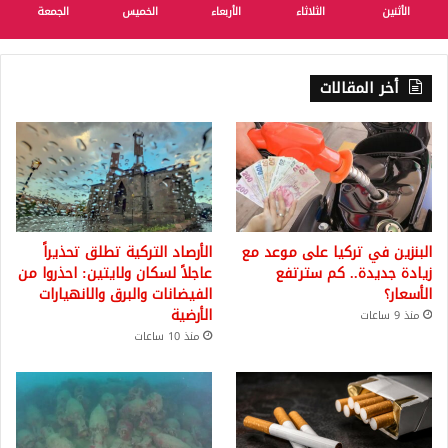
الأثنين
الثلاثاء
الأربعاء
الخميس
الجمعة
أخر المقالات
البنزين في تركيا على موعد مع
الأرصاد التركية تطلق تحذيراً
زيادة جديدة.. كم سترتفع
عاجلاً لسكان ولايتين: احذروا من
الأسعار؟
الفيضانات والبرق والانهيارات
الأرضية
منذ 9 ساعات
منذ 10 ساعات