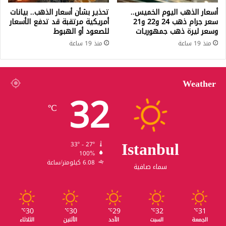
أسعار الذهب اليوم الخميس..
تحذير بشأن أسعار الذهب.. بيانات
سعر جرام ذهب 24 و22 و21
أمريكية مرتقبة قد تدفع الأسعار
وسعر ليرة ذهب جمهوريات
للصعود أو الهبوط
منذ 19 ساعة
منذ 19 ساعة
Weather
32
℃
Istanbul
33º - 27º
100%
6.08 كيلومتر/ساعة
سماء صافية
30
30
29
32
31
℃
℃
℃
℃
℃
الجمعة
السبت
الأحد
الأثنين
الثلاثاء