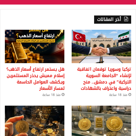
أخر المقالات
تركيا وسوريا توقعان اتفاقية
هل يستمر ارتفاع أسعار الذهب؟
لإنشاء “الجامعة السورية
إسلام مميش يحذر المستثمرين
التركية” في دمشق.. منح
ويكشف العوامل الحاسمة
دراسية واعتراف بالشهادات
لمسار الأسعار
منذ 18 ساعة
منذ 18 ساعة