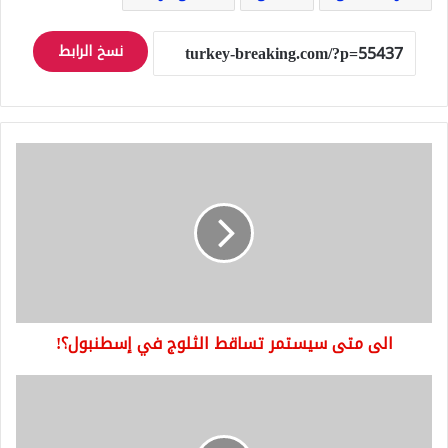
نسخ الرابط
الى
متى
سيستمر
تساقط
الثلوج
في
إسطنبول؟!
الى متى سيستمر تساقط الثلوج في إسطنبول؟!
هل
أوقف
بنك
زراعات