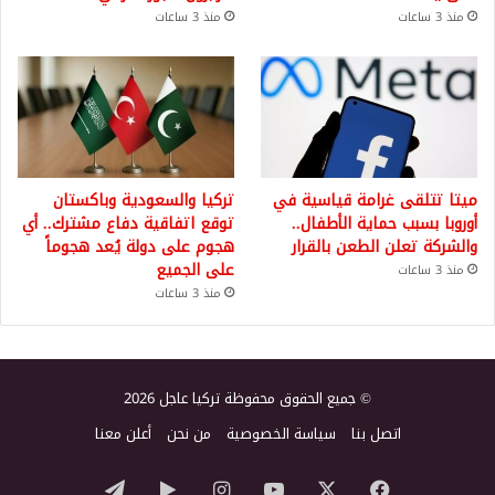
منذ 3 ساعات
منذ 3 ساعات
ميتا تتلقى غرامة قياسية في
تركيا والسعودية وباكستان
أوروبا بسبب حماية الأطفال..
توقع اتفاقية دفاع مشترك.. أي
والشركة تعلن الطعن بالقرار
هجوم على دولة يُعد هجوماً
على الجميع
منذ 3 ساعات
منذ 3 ساعات
© جميع الحقوق محفوظة تركيا عاجل 2026
اتصل بنا
سياسة الخصوصية
من نحن
أعلن معنا
‫X
فيسبوك
‫YouTube
انستقرام
‏Google
تيلقرام