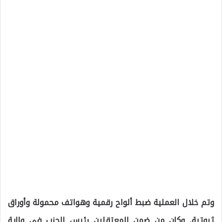
وتم خلال العملية ضبط ألواح رقمية وهواتف محمولة وأوراق
ثبوتية, وكان من ضمن المعتقلين رئيس الحزب في ولاية