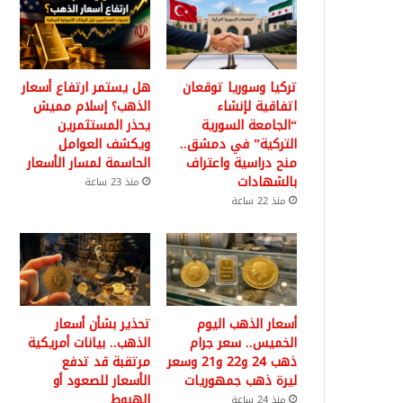
تركيا وسوريا توقعان
هل يستمر ارتفاع أسعار
اتفاقية لإنشاء
الذهب؟ إسلام مميش
“الجامعة السورية
يحذر المستثمرين
التركية” في دمشق..
ويكشف العوامل
منح دراسية واعتراف
الحاسمة لمسار الأسعار
بالشهادات
منذ 23 ساعة
منذ 22 ساعة
أسعار الذهب اليوم
تحذير بشأن أسعار
الخميس.. سعر جرام
الذهب.. بيانات أمريكية
ذهب 24 و22 و21 وسعر
مرتقبة قد تدفع
ليرة ذهب جمهوريات
الأسعار للصعود أو
الهبوط
منذ 24 ساعة