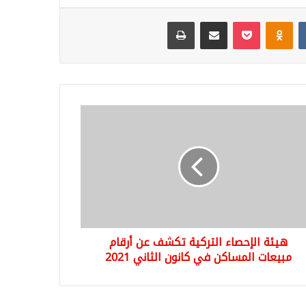
Odnoklassniki
‫Pocket
مشاركة عبر البريد
طباعة
ة
حصاء
كية
شف
ام
عات
ساكن
هيئة الإحصاء التركية تكشف عن أرقام
ون
اني
مبيعات المساكن في كانون الثاني 2021
2