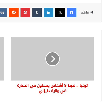
فيسبوك
‫X
لينكدإن
بينتيريست
شاركها
تركيا
هيئ
..
الإ
ضبط
التر
9
تك
أشخاص
عن
يعملون
أرق
في
مبي
الدعارة
الم
في
في
تركيا .. ضبط 9 أشخاص يعملون في الدعارة
ولاية
كان
دنيزلي
في ولاية دنيزلي
الث
021