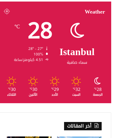
Weather
28
℃
Istanbul
28º - 27º
100%
4.51 كيلومتر/ساعة
سماء صافية
30
30
29
32
28
℃
℃
℃
℃
℃
الجمعة
السبت
الأحد
الأثنين
الثلاثاء
أخر المقالات