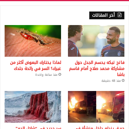
أخر المقالات
فاتح تيكه يحسم الجدل حول
لماذا يختارك البعوض أكثر من
مشاركة محمد صلاح أمام قاسم
غيرك؟ السر في رائحة جلدك
باشا
منذ ساعة واحدة
منذ 48 دقيقة
حريق يندلع داخل منشأة في
سر جديد في “شلال الدم”