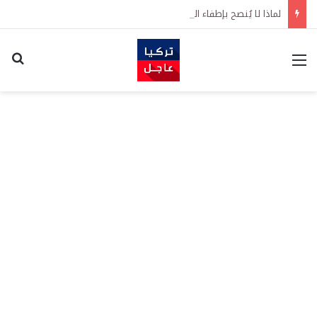
لماذا لا يُنصح بإطفاء السيارة فورًا بعد القيادة السريعة ولمسافة طويلة؟
القائمة
اكت