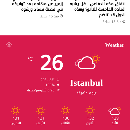
اتفاق مكة الدفاعي.. هل يشبه
إزمير عن مهامه بعد توقيفه
المادة الخامسة للناتو؟ وهذه
في قضية فساد ورشوة
الدول قد تنضم
منذ 15 ساعة
منذ 15 ساعة
Weather
26
℃
Istanbul
29º - 25º
100%
6.96 كيلومتر/ساعة
غيوم متفرقة
31
31
30
32
29
℃
℃
℃
℃
℃
الأحد
الأثنين
الثلاثاء
الأربعاء
الخميس