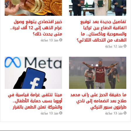
تفاصيل جديدة بعد توقيع
خبير اقتصادي يتوقع وصول
اتفاقية الدفاع بين تركيا
غرام الذهب إلى 12 ألف ليرة..
والسعودية وباكستان.. ما
متى يحدث ذلك؟
الهدف من التحالف الثلاثي؟
منذ 13 ساعة
منذ 12 ساعة
ما حقيقة الحجز على راتب محمد
ميتا تتلقى غرامة قياسية في
صلاح بعد انضمامه إلى نادي
أوروبا بسبب حماية الأطفال..
طرابزون سبور التركي
والشركة تعلن الطعن بالقرار
منذ 13 ساعة
منذ 13 ساعة