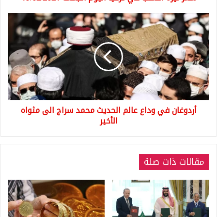
أردوغان
في
وداع
عالم
الحديث
محمد
سراج
الى
مثواه
أردوغان في وداع عالم الحديث محمد سراج الى مثواه
الأخير
الأخير
مقالات ذات صلة