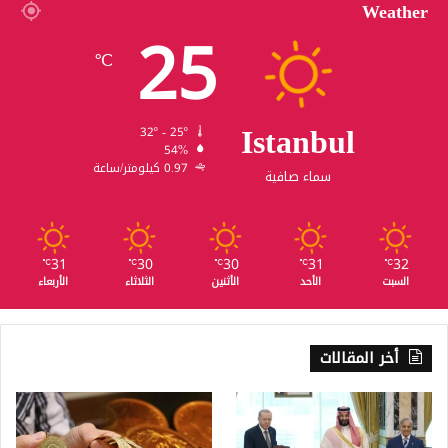
Weather
25
℃
Istanbul
32º - 25º
54%
0.97 كيلومتر/ساعة
سماء صافية
31
30
30
31
32
℃
℃
℃
℃
℃
السبت
الأحد
الأثنين
الثلاثاء
الأربعاء
أخر المقالات